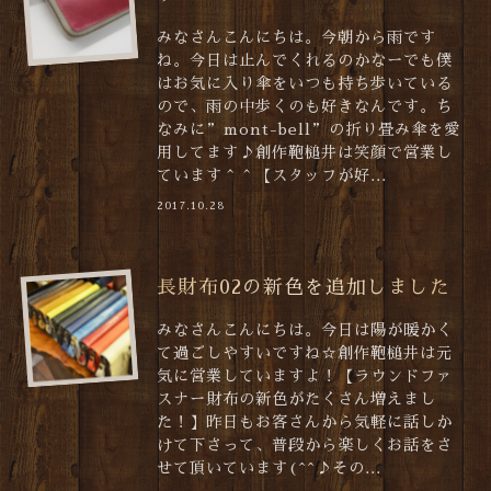
みなさんこんにちは。今朝から雨です
ね。今日は止んでくれるのかなーでも僕
はお気に入り傘をいつも持ち歩いている
ので、雨の中歩くのも好きなんです。ち
なみに”mont-bell”の折り畳み傘を愛
用してます♪創作鞄槌井は笑顔で営業し
ています＾＾【スタッフが好...
2017.10.28
長財布02の新色を追加しました
みなさんこんにちは。今日は陽が暖かく
て過ごしやすいですね☆創作鞄槌井は元
気に営業していますよ！【ラウンドファ
スナー財布の新色がたくさん増えまし
た！】昨日もお客さんから気軽に話しか
けて下さって、普段から楽しくお話をさ
せて頂いています(^^♪その...