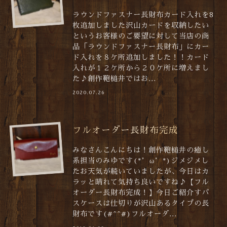
ラウンドファスナー長財布カード入れを8
枚追加しました沢山カードを収納したい
というお客様のご要望に対して当店の商
品「ラウンドファスナー長財布」にカー
ド入れを８ケ所追加しました！！カード
入れが１２ケ所から２０ケ所に増えまし
た♪創作鞄槌井ではお...
2020.07.26
フルオーダー長財布完成
みなさんこんにちは！創作鞄槌井の癒し
系担当のみゆです(*’ω’*)ジメジメし
たお天気が続いていましたが、今日はカ
ラッと晴れて気持ち良いですね♪【フル
オーダー長財布完成！】今日ご紹介すパ
スケースは仕切りが沢山あるタイプの長
財布です(#^^#)フルオーダ...