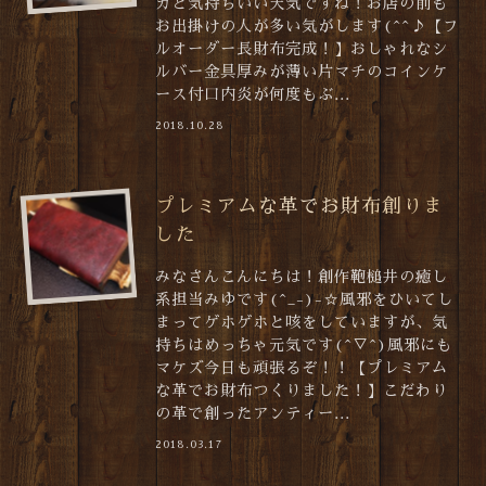
カと気持ちいい天気ですね！お店の前も
お出掛けの人が多い気がします(^^♪【フ
ルオーダー長財布完成！】おしゃれなシ
ルバー金具厚みが薄い片マチのコインケ
ース付口内炎が何度もぶ...
2018.10.28
プレミアムな革でお財布創りま
した
みなさんこんにちは！創作鞄槌井の癒し
系担当みゆです(^_-)-☆風邪をひいてし
まってゲホゲホと咳をしていますが、気
持ちはめっちゃ元気です(^▽^)風邪にも
マケズ今日も頑張るぞ！！【プレミアム
な革でお財布つくりました！】こだわり
の革で創ったアンティー...
2018.03.17