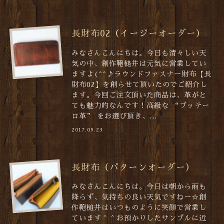
長財布02（イージーオーダー）
みなさんこんにちは。今日も清々しい天
気の中、創作鞄槌井は元気に営業してい
ますよ(^^♪ラウンドファスナー財布【長
財布02】を創らせて頂いたのでご紹介し
ます。今回ご注文頂いた商品は、革がと
ても魅力的なんです！高級な “ブッテー
ロ革” をお選び頂き、...
2017.09.23
長財布（パターンオーダー）
みなさんこんにちは。今日は朝から雨も
降らず、気持ちの良い天気ですねー☆創
作鞄槌井はいつものように笑顔で営業し
ています＾＾お預かりしたサンプルに近