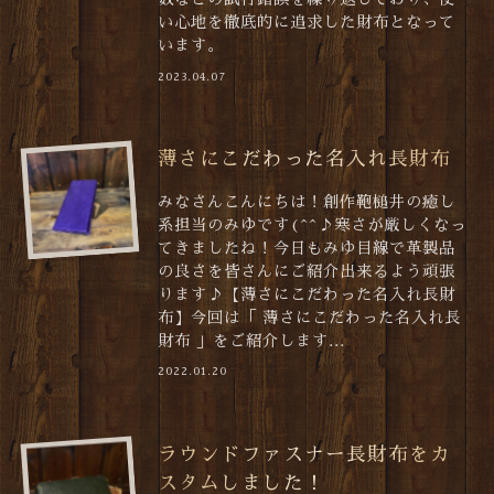
い心地を徹底的に追求した財布となって
います。
2023.04.07
薄さにこだわった名入れ長財布
みなさんこんにちは！創作鞄槌井の癒し
系担当のみゆです(^^♪寒さが厳しくなっ
てきましたね！今日もみゆ目線で革製品
の良さを皆さんにご紹介出来るよう頑張
ります♪【薄さにこだわった名入れ長財
布】今回は「 薄さにこだわった名入れ長
財布 」をご紹介します...
2022.01.20
ラウンドファスナー長財布をカ
スタムしました！