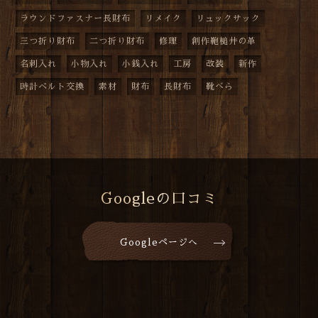
ラウンドファスナー長財布
リメイク
リュックサック
三つ折り財布
二つ折り財布
修理
創作鞄槌井の革
名刺入れ
小物入れ
小銭入れ
工房
改装
新作
時計ベルト交換
素材
財布
長財布
靴べら
Googleの口コミ
Googleページへ