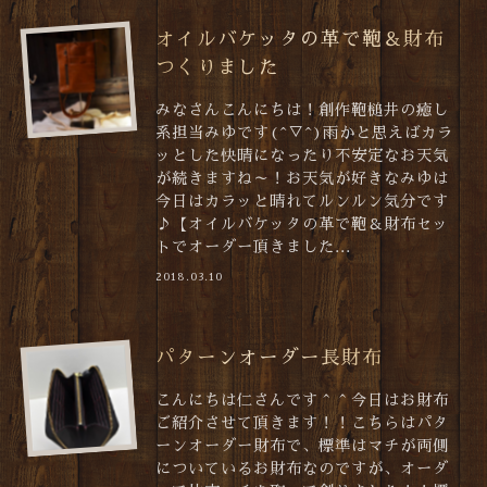
オイルバケッタの革で鞄＆財布
つくりました
みなさんこんにちは！創作鞄槌井の癒し
系担当みゆです(^▽^)雨かと思えばカラ
ッとした快晴になったり不安定なお天気
が続きますね～！お天気が好きなみゆは
今日はカラッと晴れてルンルン気分です
♪【オイルバケッタの革で鞄＆財布セッ
トでオーダー頂きました...
2018.03.10
パターンオーダー長財布
こんにちは仁さんです＾＾今日はお財布
ご紹介させて頂きます！！こちらはパタ
ーンオーダー財布で、標準はマチが両側
についているお財布なのですが、オーダ