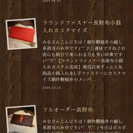
2019.06.03
ラウンドファスナー長財布小銭
入れカスタマイズ
みなさんこんにちは！創作鞄槌井の癒し
系担当のみゆです(^^♪三連休ですね♪お
店にも旅行で来られる方も多い印象です
(*^▽^【ラウンドファスナー長財布小銭
入れカスタム完成】発売以来ずっと人気
商品小銭入れをL字ファスナーにカスタマ
イズ創作鞄槌井のメンバ...
2018.12.23
フルオーダー長財布
みなさんこんにちは！創作鞄槌井の癒し
系担当のみゆです(*’▽’)今日はポカポ