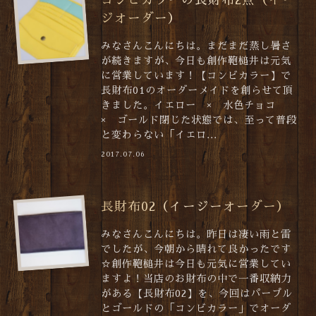
ジオーダー）
みなさんこんにちは。まだまだ蒸し暑さ
が続きますが、今日も創作鞄槌井は元気
に営業しています！【コンビカラー】で
長財布01のオーダーメイドを創らせて頂
きました。イエロー × 水色チョコ
× ゴールド閉じた状態では、至って普段
と変わらない「イエロ...
2017.07.06
長財布02（イージーオーダー）
みなさんこんにちは。昨日は凄い雨と雷
でしたが、今朝から晴れて良かったです
☆創作鞄槌井は今日も元気に営業してい
ますよ！当店のお財布の中で一番収納力
がある【長財布02】を、今回はパープル
とゴールドの「コンビカラー」でオーダ