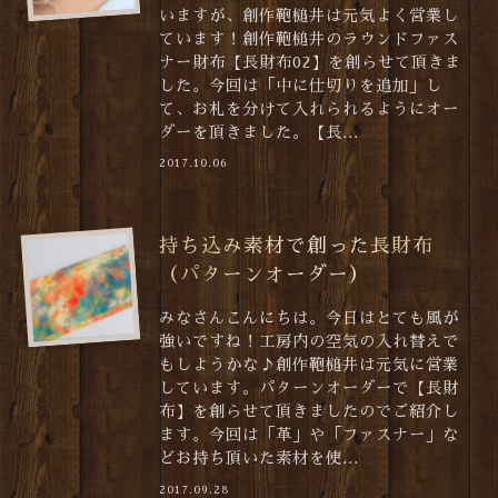
いますが、創作鞄槌井は元気よく営業し
ています！創作鞄槌井のラウンドファス
ナー財布【長財布02】を創らせて頂きま
した。今回は「中に仕切りを追加」し
て、お札を分けて入れられるようにオー
ダーを頂きました。【長...
2017.10.06
持ち込み素材で創った長財布
（パターンオーダー）
みなさんこんにちは。今日はとても風が
強いですね！工房内の空気の入れ替えで
もしようかな♪創作鞄槌井は元気に営業
しています。パターンオーダーで【長財
布】を創らせて頂きましたのでご紹介し
ます。今回は「革」や「ファスナー」な
どお持ち頂いた素材を使...
2017.09.28