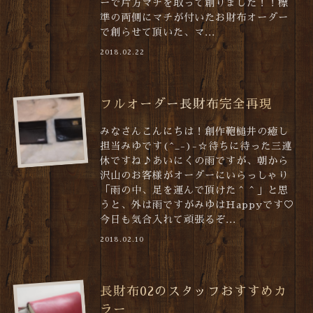
ーで片方マチを取って創りました！！標
準の両側にマチが付いたお財布オーダー
で創らせて頂いた、マ...
2018.02.22
フルオーダー長財布完全再現
みなさんこんにちは！創作鞄槌井の癒し
担当みゆです(^_-)-☆待ちに待った三連
休ですね♪あいにくの雨ですが、朝から
沢山のお客様がオーダーにいらっしゃり
「雨の中、足を運んで頂けた＾＾」と思
うと、外は雨ですがみゆはHappyです♡
今日も気合入れて頑張るぞ...
2018.02.10
長財布02のスタッフおすすめカ
ラー