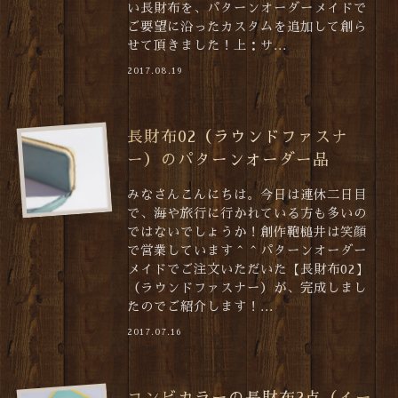
い長財布を、パターンオーダーメイドで
ご要望に沿ったカスタムを追加して創ら
せて頂きました！上：サ...
2017.08.19
長財布02（ラウンドファスナ
ー）のパターンオーダー品
みなさんこんにちは。今日は連休二日目
で、海や旅行に行かれている方も多いの
ではないでしょうか！創作鞄槌井は笑顔
で営業しています＾＾パターンオーダー
メイドでご注文いただいた【長財布02】
（ラウンドファスナー）が、完成しまし
たのでご紹介します！...
2017.07.16
コンビカラーの長財布2点（イー