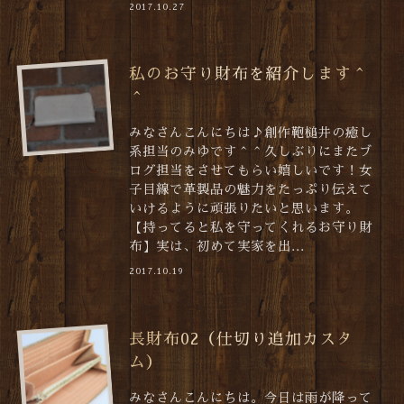
2017.10.27
私のお守り財布を紹介します＾
＾
みなさんこんにちは♪創作鞄槌井の癒し
系担当のみゆです＾＾久しぶりにまたブ
ログ担当をさせてもらい嬉しいです！女
子目線で革製品の魅力をたっぷり伝えて
いけるように頑張りたいと思います。
【持ってると私を守ってくれるお守り財
布】実は、初めて実家を出...
2017.10.19
長財布02（仕切り追加カスタ
ム）
みなさんこんにちは。今日は雨が降って