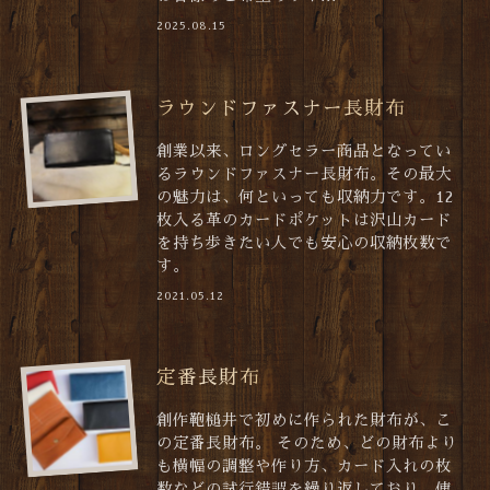
2025.08.15
ラウンドファスナー長財布
創業以来、ロングセラー商品となってい
るラウンドファスナー長財布。その最大
の魅力は、何といっても収納力です。12
枚入る革のカードポケットは沢山カード
を持ち歩きたい人でも安心の収納枚数で
す。
2021.05.12
定番長財布
創作鞄槌井で初めに作られた財布が、こ
の定番長財布。 そのため、どの財布より
も横幅の調整や作り方、カード入れの枚
数などの試行錯誤を繰り返しており、使