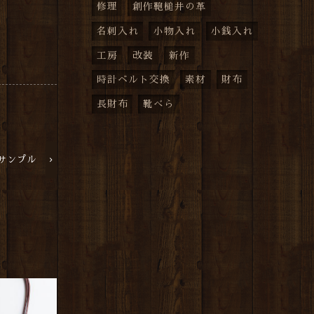
修理
創作鞄槌井の革
名刺入れ
小物入れ
小銭入れ
工房
改装
新作
時計ベルト交換
素材
財布
長財布
靴べら
サンプル