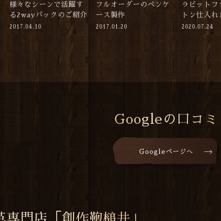
様々なシーンで活躍す
フルオーダーのペンケ
ラビットフ
る2wayバックのご紹介
ース製作
トン仕入れ
2017.04.10
2017.01.20
2020.07.24
Googleの口コミ
Googleページへ
革専門店「創作鞄槌井」