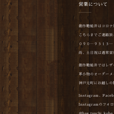
営業について
創作鞄槌井はコロナ
こちらまでご連絡頂
０９０―９３１３―
尚、土日祝は通常営
創作鞄槌井ではレザ
革小物のオーダーメ
神戸元町にお越しの
Instagram、Fa
Instagramのフ
＠bag.tsuchi_kobe