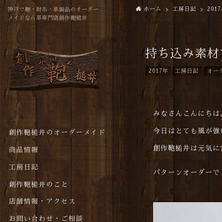
ホーム
工房日記
201
神戸で鞄・財布・革製品のオーダー
メイドなら革専門店創作鞄槌井
持ち込み素材
2017年
工房日記
オー
みなさんこんにちは
今日はとても風が強
創作鞄槌井のオーダーメイド
創作鞄槌井は元気に
商品情報
工房日記
パターンオーダーで
創作鞄槌井のこと
店舗情報・アクセス
お問い合わせ・ご相談