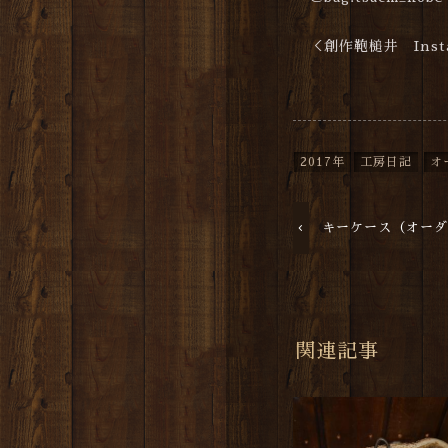
＜創作鞄槌井 Insta
2017年
工房日記
オ
キーケース（オー
関連記事