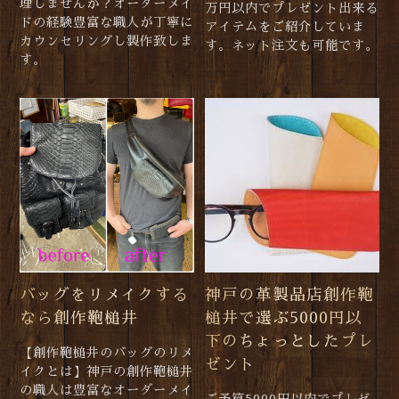
理しませんか？オーダーメイ
万円以内でプレゼント出来る
ドの経験豊富な職人が丁寧に
アイテムをご紹介していま
カウンセリングし製作致しま
す。ネット注文も可能です。
す。
バッグをリメイクする
神戸の革製品店創作鞄
なら創作鞄槌井
槌井で選ぶ5000円以
下のちょっとしたプレ
【創作鞄槌井のバッグのリメ
ゼント
イクとは】神戸の創作鞄槌井
の職人は豊富なオーダーメイ