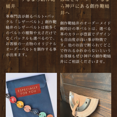
槌井
ら神戸にある創作鞄槌
井へ
革専門店が創るベルト×バッ
クル「レザーベルト」創作鞄
創作鞄槌井のオーダーメイド
槌井のレザーベルトは数多く
腕時計の革ベルトは、選べる
のベルトの種類や太さだけで
革のカラーが豊富でデザイン
なくバックルも選べるので、
も自由度が高い事が特徴で
お客様の一点物のオリジナル
す。他のお店で断られてどこ
オーダーベルトを製作する事
で作れるかわからないという
が出来ます。
お客様もぜひ神戸の創作鞄槌
井にご相談くださいませ。