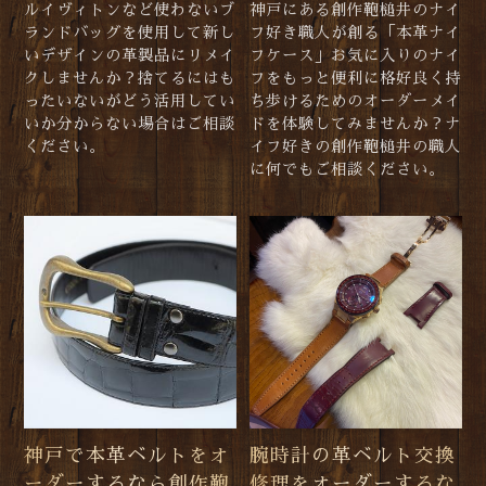
ルイヴィトンなど使わないブ
神戸にある創作鞄槌井のナイ
ランドバッグを使用して新し
フ好き職人が創る「本革ナイ
いデザインの革製品にリメイ
フケース」お気に入りのナイ
クしませんか？捨てるにはも
フをもっと便利に格好良く持
ったいないがどう活用してい
ち歩けるためのオーダーメイ
いか分からない場合はご相談
ドを体験してみませんか？ナ
ください。
イフ好きの創作鞄槌井の職人
に何でもご相談ください。
神戸で本革ベルトをオ
腕時計の革ベルト交換
ーダーするなら創作鞄
修理をオーダーするな