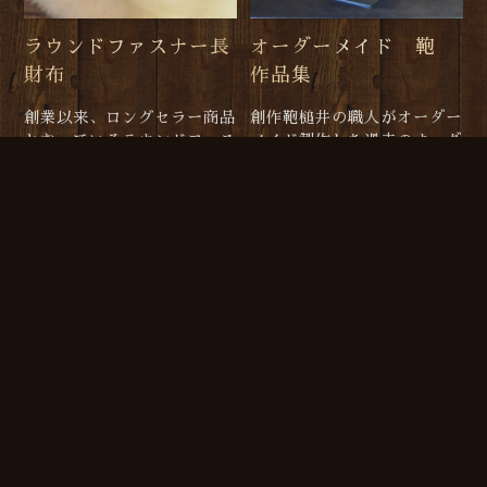
ラウンドファスナー長
オーダーメイド 鞄
財布
作品集
創業以来、ロングセラー商品
創作鞄槌井の職人がオーダー
となっているラウンドファス
メイド製作した過去のオーダ
ナー長財布。その最大の魅力
ーバッグが写真でご覧頂けま
は、何といっても収納力で
す。フルオーダーメイドなど
す。12枚入る革のカードポ
鞄のオーダーをご相談頂く際
ケットは沢山カードを持ち歩
の参考にご利用いただけま
きたい人でも安心の収納枚数
す。
です。