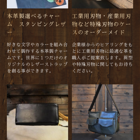
本革製選べるチャー
工業用刃物・産業用刃
ム スタンピングレザ
物など特殊刃物のケー
ー
スのオーダーメイド
好きな文字やカラーを組み合
企業様からのヒアリングをも
わせて製作する本革製チャー
とに工業用刃物に最適な革を
ムです。世界に１つだけのオ
職人がご提案致します。異型
リジナルのレザーストラップ
や特殊刃物に関してもお待ち
を創る事ができます。
ください。