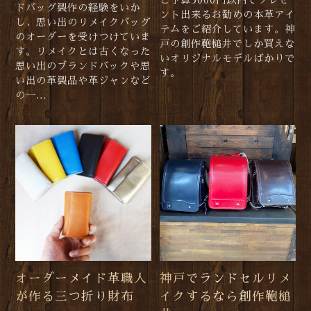
ご予算5000円以内でプレゼ
ドバッグ製作の経験をいか
ント出来るお勧めの本革アイ
し、思い出のリメイクバッグ
テムをご紹介しています。神
のオーダーを受けつけていま
戸の創作鞄槌井でしか買えな
す。リメイクとは古くなった
いオリジナルモデルばかりで
思い出のブランドバックや思
す。
い出の革製品や革ジャンなど
の一...
オーダーメイド革職人
神戸でランドセルリメ
が作る三つ折り財布
イクするなら創作鞄槌