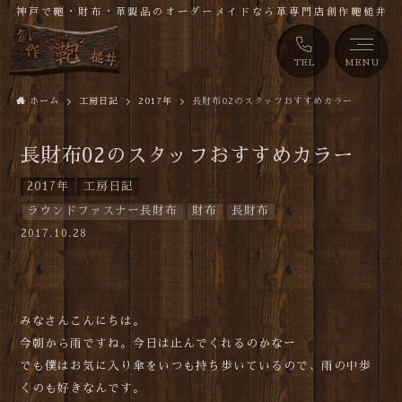
神戸で鞄・財布・革製品のオーダーメイドなら革専門店創作鞄槌井
TEL
MENU
ホーム
工房日記
2017年
長財布02のスタッフおすすめカラー
長財布02のスタッフおすすめカラー
2017年
工房日記
ラウンドファスナー長財布
財布
長財布
2017.10.28
みなさんこんにちは。
今朝から雨ですね。今日は止んでくれるのかなー
でも僕はお気に入り傘をいつも持ち歩いているので、雨の中歩
くのも好きなんです。