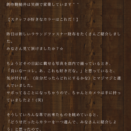
創作鞄槌井は笑顔で営業しています＾＾
【スタッフが好きなカラーはこれだ！】
昨日は新しいラウンドファスナー財布をたくさんご紹介しまし
た。
みなさん見て頂けましたか？☆
ちょうどその日記に載せる写真を店内で撮っているとき、
「良いなーコレ。あ、これも好きだな。」と思っていると、
気が付けば、《自分だったらどれにするかな》とマジマジと選
んでいました。
サボってることになっちゃうので、ちゃんとカメラは手に持っ
ていましたよ！(笑)
そうしていろんな革で出来たものを眺めていると、
「どうせだったらカラーを一つ選んで、みなさんに紹介しよ
う」と思ったので、