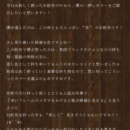
今日は新しく創ったお財布の中から、僕の一押しカラーをご紹
介したいと思いますッ！
僕が選んだのは、この何とも大人っぽい “赤” のお財布です！
少し落ち着いた綺麗な色ですよねー
この財布で僕が思ったのは、普段ブラックやチョコなどの持ち
物・服装の男性の方に、
差し色として持ち歩いてもらうのがカッコイイと思いました☆
財布は長く使っていく重要な持ち物なので、思い切ってこうい
ったカラーを選ぶのもおすすめです。
女性の方に持って頂くととても上品な印象で、
『赤いフレームのメガネをかけると肌が綺麗に見える』と言う
ように
お財布を持った手も “美しく” 見えそうじゃないですか？！
(#^.^#)
ツヤもある革なのでポーチから取り出したときに目を惹きま