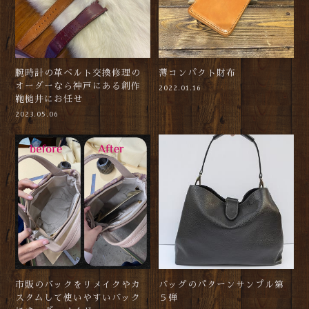
腕時計の革ベルト交換修理の
薄コンパクト財布
オーダーなら神戸にある創作
2022.01.16
鞄槌井にお任せ
2023.05.06
市販のバックをリメイクやカ
バッグのパターンサンプル第
スタムして使いやすいバック
５弾