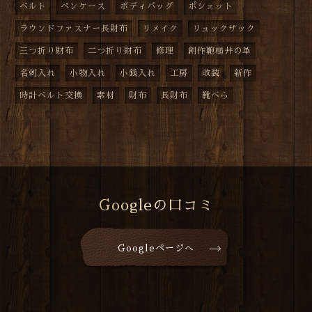
ベルト
ペンケース
ボディバッグ
ポシェット
ラウンドファスナー長財布
リメイク
リュックサック
三つ折り財布
二つ折り財布
修理
創作鞄槌井の革
名刺入れ
小物入れ
小銭入れ
工房
改装
新作
時計ベルト交換
素材
財布
長財布
靴べら
Googleの口コミ
Googleページへ