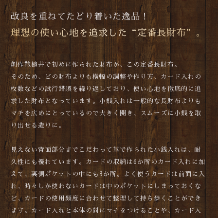
改良を重ねてたどり着いた逸品！
理想の使い心地を追求した“定番長財布”。
創作鞄槌井で初めに作られた財布が、この定番長財布。
そのため、どの財布よりも横幅の調整や作り方、カード入れの
枚数などの試行錯誤を繰り返しており、使い心地を徹底的に追
求した財布となっています。小銭入れは一般的な長財布よりも
マチを広めにとっているので大きく開き、スムーズに小銭を取
り出せる造りに。
見えない背面部分までこだわって革で作られた小銭入れは、耐
久性にも優れています。カードの収納は6か所のカード入れに加
えて、裏側ポケットの中にも3か所。よく使うカードは前面に入
れ、時々しか使わないカードは中のポケットにしまっておくな
ど、カードの使用頻度に合わせて整理して持ち歩くことができ
ます。カード入れと本体の間にマチをつけることや、カード入