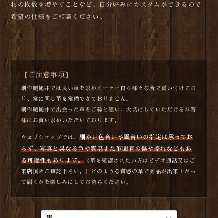
れの枚数を増やすことなど、自分好みにカスタムができるので
希望の仕様をご相談ください。
【ご注意事項】
創作鞄槌井では良い革を求めオーナー自ら様々な所で買い付けてお
り、常に同じ革を常備できておりません。
創作鞄槌井で出会った革をご縁と思い、大切にしていただけるお客
様にお買い求めいただいております。
細かい色合いや風合いの指定は承ってお
ウェブショップでは、
らず、写真と異なる色や質感また革固有の傷や擦れなどもあ
る可能性もあります。
（革を確認されたい方はビデオ通話又はご
来店頂きご確認下さい。）どのような質感の革で商品が出来上がっ
て届くかを楽しみにしてお待ちください。