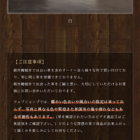
白
【ご注意事項】
創作鞄槌井では良い革を求めオーナー自ら様々な所で買い付けてお
り、常に同じ革を常備できておりません。
創作鞄槌井で出会った革をご縁と思い、大切にしていただけるお客
様にお買い求めいただいております。
細かい色合いや風合いの指定は承ってお
ウェブショップでは、
らず、写真と異なる色や質感また革固有の傷や擦れなどもあ
る可能性もあります。
（革を確認されたい方はビデオ通話又はご
来店頂きご確認下さい。）どのような質感の革で商品が出来上がっ
て届くかを楽しみにしてお待ちください。