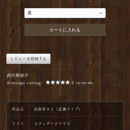
レビューを投稿する
創作鞄槌井
Average rating:
0 reviews
商品名
長財布０１（定番タイプ）
クラス
スタンダードクラス