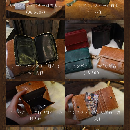
ラウンドファスナー財布ミニ
ラウンドファスナー財布ミ
（36,800-）
ニ 外側
ラウンドファスナー財布ミ
コンパクト二つ折り財布
ニ 内側
（18,500－）
コンパクト二つ折り財布 小
コンパクト二つ折り財布 カ
銭入れ
ード入れ