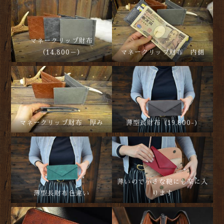
マネークリップ財布
（14,800－）
マネークリップ財布 内側
マネークリップ財布 厚み
薄型長財布 (19,800-)
薄いので小さな鞄にも楽に入
薄型長財布色違い
ります