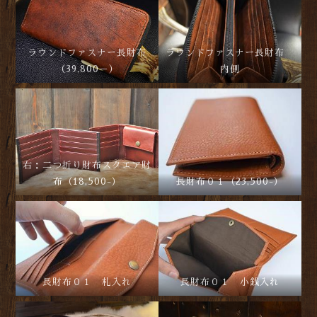
ラウンドファスナー長財布
ラウンドファスナー長財布
（39,800－）
内側
右：二つ折り財布スクエア財
布（18,500-）
長財布０１（23,500-）
長財布０１ 札入れ
長財布０１ 小銭入れ