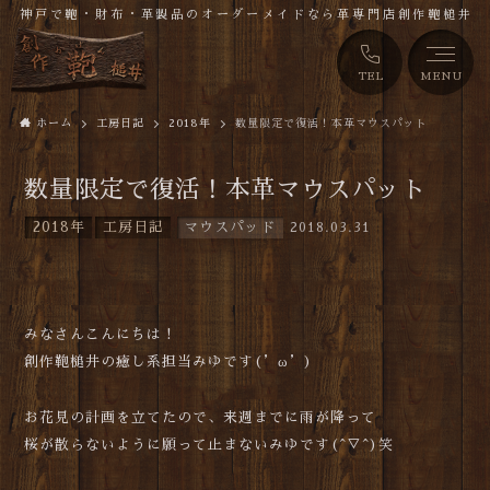
神戸で鞄・財布・革製品のオーダーメイドなら革専門店創作鞄槌井
TEL
MENU
ホーム
工房日記
2018年
数量限定で復活！本革マウスパット
数量限定で復活！本革マウスパット
2018年
工房日記
マウスパッド
2018.03.31
みなさんこんにちは！
創作鞄槌井の癒し系担当みゆです(
’ω’
)
お花見の計画を立てたので、来週までに雨が降って
桜が散らないように願って止まないみゆです(
^▽^
)笑