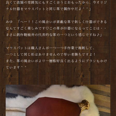
良くて店舗の雰囲気にもすごく合うとおもったから、今オリジ
ナル什器をマウスパットと同じ革で製作中だよ＾＾」
みゆ 「へー！！この風合いが素敵な革で新しく什器ができる
なんてすごく楽しみです♡この革が什器になるってことは・・
まさに創作鞄槌井の代表的な革の一つという感じですね♪」
マウスパットは職人さんが一つ一つ手作業で裁断して、
一つとして同じ形はありませんので早い者勝ちですよ！
また、革の風合いがより一層格好良く出るようにブラシもかけ
ています＾＾