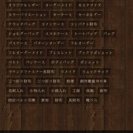
オリジナルレザー
オーダーメイド
カスタマイズ
カラーバリエーション
キーケース
キーホルダー
クラッチバッグ
コインケース
コンパクト財布
ショルダーバッグ
スマホケース
トートバッグ
バッグ
パスケース
パターンオーダー
フルオーダー
フルオーダーメイド
ブレスレット
プックリポシェット
ベルト
ペンケース
ボディバッグ
ポシェット
ラウンドファスナー長財布
リメイク
リュックサック
三つ折り財布
二つ折り財布
修理
創作鞄槌井の革
名刺入れ
小物入れ
小銭入れ
工房
改装
新作
時計ベルト交換
素材
財布
長財布
靴べら