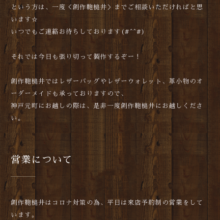
という方は、一度＜創作鞄槌井＞までご相談いただければと思
います☆
いつでもご連絡お待ちしております(#^^#)
それでは今日も張り切って製作するぞー！
創作鞄槌井ではレザーバッグやレザーウォレット、革小物のオ
ーダーメイドも承っておりますので、
神戸元町にお越しの際は、是非一度創作鞄槌井にお越しくださ
い。
営業について
創作鞄槌井はコロナ対策の為、平日は来店予約制の営業をして
います。