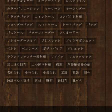
オリジナルレザー
オーダーメイド
カスタマイズ
カラーバリエーション
キーケース
キーホルダー
クラッチバッグ
コインケース
コンパクト財布
ショルダーバッグ
スマホケース
トートバッグ
バッグ
パスケース
パターンオーダー
フルオーダー
フルオーダーメイド
ブレスレット
プックリポシェット
ベルト
ペンケース
ボディバッグ
ポシェット
ラウンドファスナー長財布
リメイク
リュックサック
三つ折り財布
二つ折り財布
修理
創作鞄槌井の革
名刺入れ
小物入れ
小銭入れ
工房
改装
新作
時計ベルト交換
素材
財布
長財布
靴べら