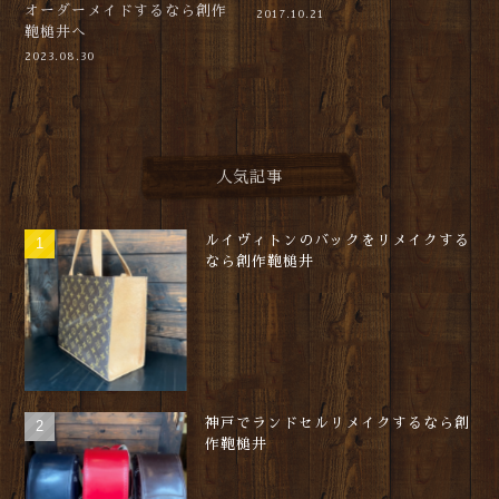
オーダーメイドするなら創作
2017.10.21
鞄槌井へ
2023.08.30
人気記事
ルイヴィトンのバックをリメイクする
なら創作鞄槌井
神戸でランドセルリメイクするなら創
作鞄槌井