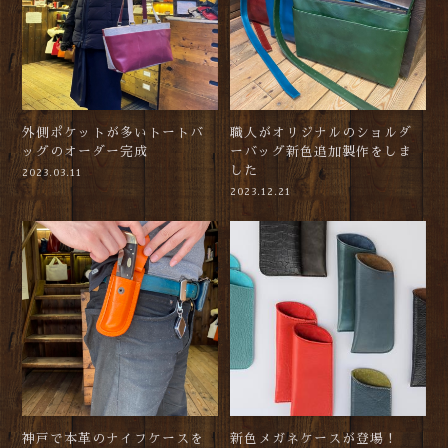
外側ポケットが多いトートバ
職人がオリジナルのショルダ
ッグのオーダー完成
ーバッグ新色追加製作をしま
した
2023.03.11
2023.12.21
神戸で本革のナイフケースを
新色メガネケースが登場！