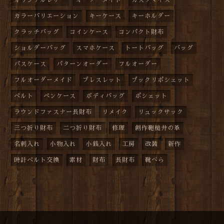
カラーバリエーション
キーケース
キーホルダー
クラッチバッグ
コインケース
コンパクト財布
ショルダーバッグ
スマホケース
トートバッグ
バッグ
パスケース
パターンオーダー
フルオーダー
フルオーダーメイド
ブレスレット
プックリポシェット
ベルト
ペンケース
ボディバッグ
ポシェット
ラウンドファスナー長財布
リメイク
リュックサック
三つ折り財布
二つ折り財布
修理
創作鞄槌井の革
名刺入れ
小物入れ
小銭入れ
工房
改装
新作
時計ベルト交換
素材
財布
長財布
靴べら