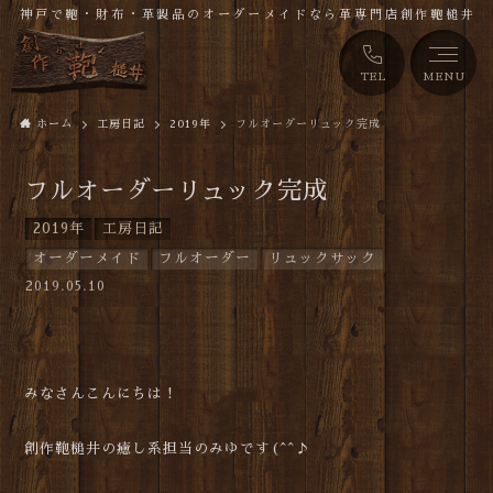
神戸で鞄・財布・革製品のオーダーメイドなら革専門店創作鞄槌井
TEL
MENU
ホーム
工房日記
2019年
フルオーダーリュック完成
フルオーダーリュック完成
2019年
工房日記
オーダーメイド
フルオーダー
リュックサック
2019.05.10
みなさんこんにちは！
創作鞄槌井の癒し系担当のみゆです(^^♪