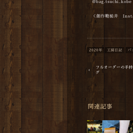
＠bag.tsuchi_kobe
＜創作鞄槌井 Insta
2020年
工房日記
バ
フルオーダーの手
グ
関連記事