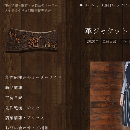
ホーム
工房日記
202
神戸で鞄・財布・革製品のオーダー
メイドなら革専門店創作鞄槌井
革ジャケット
2020年
工房日記
バッ
創作鞄槌井のオーダーメイド
商品情報
工房日記
創作鞄槌井のこと
店舗情報・アクセス
お問い合わせ・ご相談