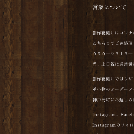
営業について
創作鞄槌井はコロナ
こちらまでご連絡頂
０９０―９３１３―
尚、土日祝は通常営
創作鞄槌井ではレザ
革小物のオーダーメ
神戸元町にお越しの
Instagram、Fa
Instagramのフ