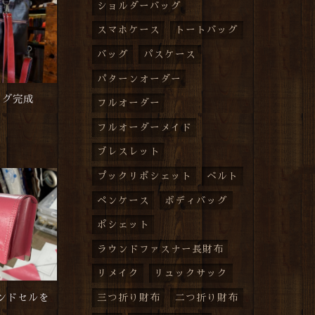
ショルダーバッグ
スマホケース
トートバッグ
バッグ
パスケース
パターンオーダー
ッグ完成
フルオーダー
フルオーダーメイド
ブレスレット
プックリポシェット
ベルト
ペンケース
ボディバッグ
ポシェット
ラウンドファスナー長財布
リメイク
リュックサック
ンドセルを
三つ折り財布
二つ折り財布