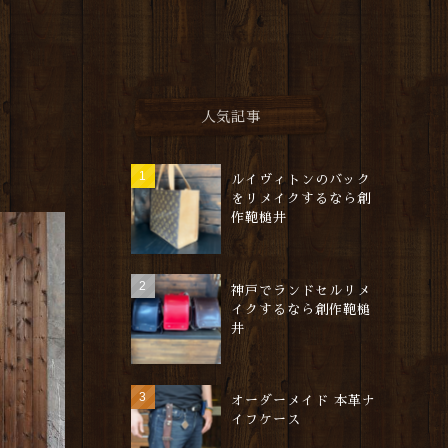
人気記事
ルイヴィトンのバック
をリメイクするなら創
作鞄槌井
神戸でランドセルリメ
イクするなら創作鞄槌
井
オーダーメイド 本革ナ
イフケース