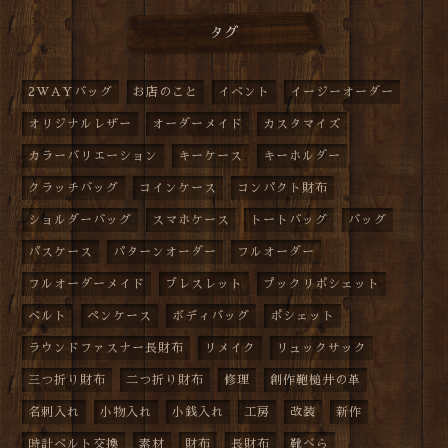
タグ
2WAYバッグ
お店のこと
イベント
イージーオーダー
オリジナルレザー
オーダーメイド
カスタマイズ
カラーバリエーション
キーケース
キーホルダー
クラッチバッグ
コインケース
コンパクト財布
ショルダーバッグ
スマホケース
トートバッグ
バッグ
パスケース
パターンオーダー
フルオーダー
フルオーダーメイド
ブレスレット
プックリポシェット
ベルト
ペンケース
ボディバッグ
ポシェット
ラウンドファスナー長財布
リメイク
リュックサック
三つ折り財布
二つ折り財布
修理
創作鞄槌井の革
名刺入れ
小物入れ
小銭入れ
工房
改装
新作
時計ベルト交換
素材
財布
長財布
靴べら