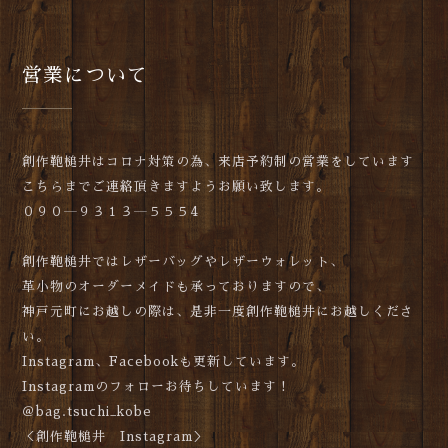
営業について
創作鞄槌井はコロナ対策の為、来
店予約制の営業をしています
こちらまでご連絡頂きますようお願い致します。
０９０―９３１３―５５５
4
創作鞄槌井ではレザーバッグやレザーウォレット、
革小物のオーダーメイドも承っておりますので、
神戸元町にお越しの際は、是非一度創作鞄槌井にお越しくださ
い。
Instagram、Facebookも更新しています。
Instagramのフォローお待ちしています！
＠bag.tsuchi_kobe
＜創作鞄槌井 Instagram＞