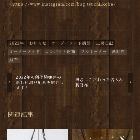
→
https://www.instagram.com/bag.tsuchi_kobe/
2022年
お知らせ
オーダーメード商品
工房日記
オーダーメイド
コンパクト財布
フルオーダー
薄財布
財布
2022年の創作鞄槌井の
薄さにこだわった名入れ
新しい取り組みを紹介し
長財布
ます！
関連記事