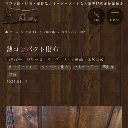
神戸で鞄・財布・革製品のオーダーメイドなら革専門店創作鞄槌井
TEL
MENU
ホーム
工房日記
2022年
薄コンパクト財布
薄コンパクト財布
2022年
お知らせ
オーダーメード商品
工房日記
オーダーメイド
コンパクト財布
フルオーダー
薄財布
財布
2022.01.16