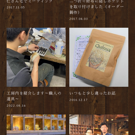
仁さん宅でミーティング
二つ折り財布に隠しポケット
を取り付けました（オーダー
2017.11.05
製作）
2017.04.03
工房内を紹介します～職人の
いつもと少し違ったお話
道具～
2016.12.17
2022.08.16