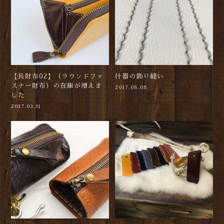
【長財布02】（ラウンドファ
什器の飾り縫い
スナー財布）の在庫が増えま
2017.08.08
した
2017.03.31