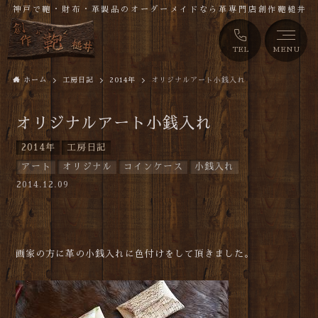
神戸で鞄・財布・革製品のオーダーメイドなら革専門店創作鞄槌井
TEL
MENU
ホーム
工房日記
2014年
オリジナルアート小銭入れ
オリジナルアート小銭入れ
2014年
工房日記
アート
オリジナル
コインケース
小銭入れ
2014.12.09
画家の方に革の小銭入れに色付けをして頂きました。