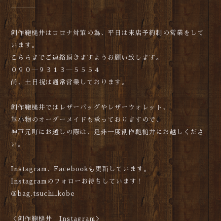
創作鞄槌井はコロナ対策の為、平日は来店予約制の営業をして
います。
こちらまでご連絡頂きますようお願い致します。
０９０―９３１３―５５５４
尚、土日祝は通常営業しております。
創作鞄槌井ではレザーバッグやレザーウォレット、
革小物のオーダーメイドも承っておりますので、
神戸元町にお越しの際は、是非一度創作鞄槌井にお越しくださ
い。
Instagram、Facebookも更新しています。
Instagramのフォローお待ちしています！
＠bag.tsuchi_kobe
＜創作鞄槌井 Instagram＞