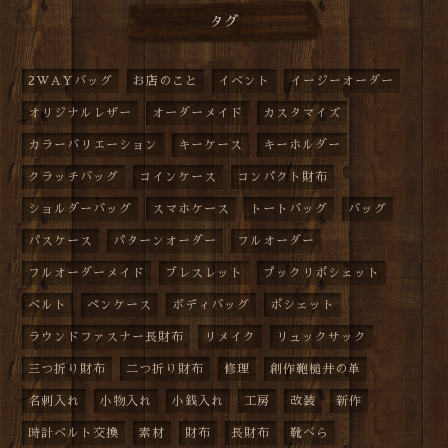
タグ
2WAYバッグ
お店のこと
イベント
イージーオーダー
オリジナルレザー
オーダーメイド
カスタマイズ
カラーバリエーション
キーケース
キーホルダー
クラッチバッグ
コインケース
コンパクト財布
ショルダーバッグ
スマホケース
トートバッグ
バッグ
パスケース
パターンオーダー
フルオーダー
フルオーダーメイド
ブレスレット
プックリポシェット
ベルト
ペンケース
ボディバッグ
ポシェット
ラウンドファスナー長財布
リメイク
リュックサック
三つ折り財布
二つ折り財布
修理
創作鞄槌井の革
名刺入れ
小物入れ
小銭入れ
工房
改装
新作
時計ベルト交換
素材
財布
長財布
靴べら