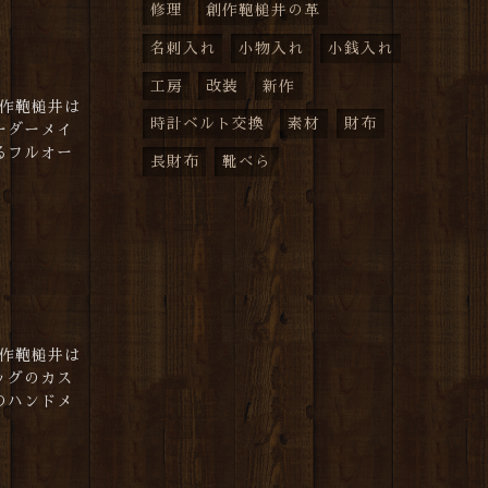
修理
創作鞄槌井の革
名刺入れ
小物入れ
小銭入れ
工房
改装
新作
創作鞄槌井は
時計ベルト交換
素材
財布
ーダーメイ
るフルオー
長財布
靴べら
創作鞄槌井は
ッグのカス
のハンドメ