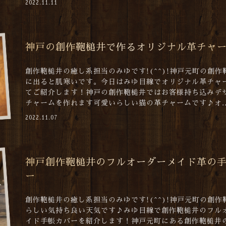
2022.11.11
神戸の創作鞄槌井で作るオリジナル革チャ
創作鞄槌井の癒し系担当のみゆです!(^^)!神戸元町の創作
に出ると肌寒いです。今日はみゆ目線でオリジナル革チャ
てご紹介します！神戸の創作鞄槌井ではお客様持ち込みデ
チャームを作れます可愛いらしい猫の革チャームです♪オ..
2022.11.07
神戸創作鞄槌井のフルオーダーメイド革の
ー
創作鞄槌井の癒し系担当のみゆです!(^^)!神戸元町の創作
らしい気持ち良い天気です♪みゆ目線で創作鞄槌井のフル
イド手帳カバーを紹介します！神戸元町にある創作鞄槌井