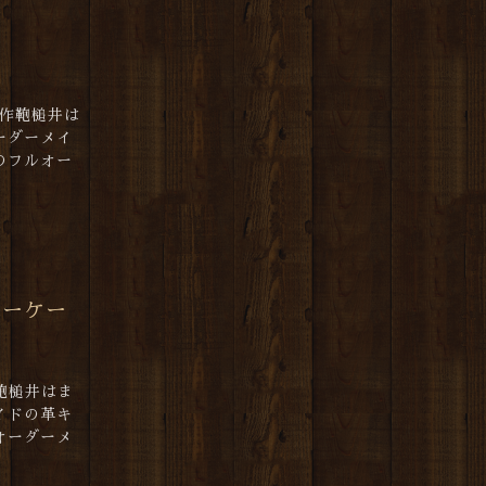
創作鞄槌井は
ーダーメイ
のフルオー
キーケー
鞄槌井はま
イドの革キ
オーダーメ