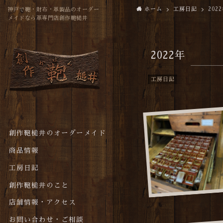
ホーム
工房日記
202
神戸で鞄・財布・革製品のオーダー
メイドなら革専門店創作鞄槌井
2022年
工房日記
2022年
創作鞄槌井のオーダーメイド
商品情報
工房日記
創作鞄槌井のこと
店舗情報・アクセス
お問い合わせ・ご相談