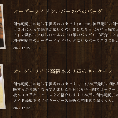
オーダーメイドシルバーの革のバッグ
創作鞄槌井の癒し系担当のみゆです(#^.^#)神戸元町の創
１２月に入って寒さが厳しくなりました今日はみゆ目線で
イドで製作した珍しいシルバーの革のバッグをご紹介しま
創作鞄槌井のオーダーメイドバッグにシルバーの革をご用..
2022.12.05
オーダーメイド高級本ヌメ革のキーケース
創作鞄槌井の癒し系担当のみゆです!(^^)/神戸元町の創
晩すっかり寒くなってきました今日はみゆ目線でオーダー
級本ヌメ革キーケースをご紹介します！神戸の創作鞄槌井
メイド高級本ヌメ革キーケース高級な雰囲気の漂う大人...
2022.12.02