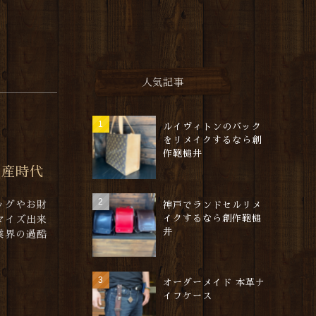
人気記事
ルイヴィトンのバック
をリメイクするなら創
作鞄槌井
倒産時代
ッグやお財
神戸でランドセルリメ
イクするなら創作鞄槌
マイズ出来
井
業界の過酷
オーダーメイド 本革ナ
イフケース