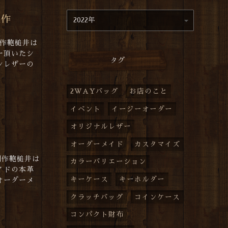
製作
創作鞄槌井は
ー頂いたシ
タグ
ンレザーの
2WAYバッグ
お店のこと
イベント
イージーオーダー
オリジナルレザー
オーダーメイド
カスタマイズ
創作鞄槌井は
カラーバリエーション
イドの本革
キーケース
キーホルダー
オーダーメ
クラッチバッグ
コインケース
コンパクト財布