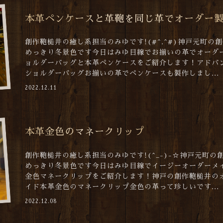
本革ペンケースと革鞄を同じ革でオーダー
創作鞄槌井の癒し系担当のみゆです!(#^.^#)神戸元町の
めっきり冬景色です今日はみゆ目線でお揃いの革でオーダ
ョルダーバッグと本革ペンケースをご紹介します！アドバ
ショルダーバッグお揃いの革でペンケースも製作しまし...
2022.12.11
本革金色のマネークリップ
創作鞄槌井の癒し系担当のみゆです!(^_-)-☆神戸元町の
めっきり冬景色です今日はみゆ目線でイージーオーダーメ
金色マネークリップをご紹介します！神戸の創作鞄槌井の
イド本革金色のマネークリップ金色の革って珍しいです...
2022.12.08