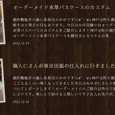
オーダーメイド本革パスケースのカスタム
創作鞄槌井の癒し系担当のみゆです!(#^.^#)神戸元町の
刺すほど寒さの日もあります。今日はみゆ目線でおオーダ
本革パスケースのカスタムをご紹介します！神戸元町の創
オーダーメイド本革パスケースを鍵付きにカスタムお客...
2022.12.19
職人仁さんが東京出張の仕入れに行きまし
創作鞄槌井の癒し系担当のみゆです!(#^.^#)神戸元町の
こごえるくらい寒くなってきました今日はみゆが仁さんの
ついてレポートします！オーダーメイドのご紹介以外の工
しぶりです。楽しんで頂けると嬉しいです♪仕入れ先の沢..
2022.12.16