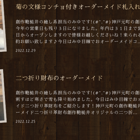
菊の文様コンチョ付きオーダーメイド札入
創作鞄槌井の癒し系担当のみゆです!(#^.^#)神戸元町の
今年の営業日も残り３日になりました。年内は３１日まで
日からオープンしますので皆様お越しくださいね！来られ
約お願い致します♪今日はみゆ目線でおオーダーメイドコ..
2022.12.29
二つ折り財布のオーダーメイド
創作鞄槌井の癒し系担当のみゆです!(#^.^#)神戸元町の
刺すほど寒さで雪も降り始めました。今日はみゆ目線でお
イド二つ折り革財布をご紹介します！神戸元町の創作鞄槌
ーメイド二つ折り革財布創作鞄槌井オリジナルの二つ折...
2022.12.25