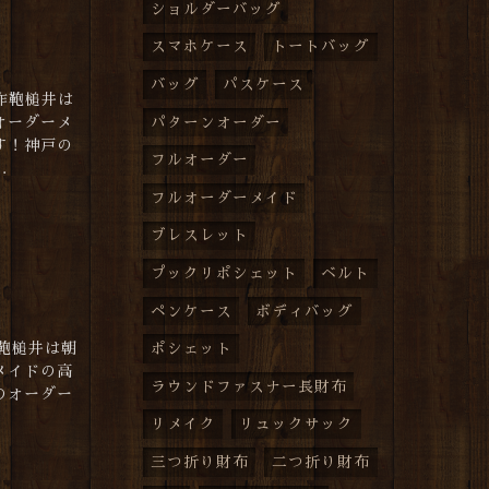
ショルダーバッグ
スマホケース
トートバッグ
バッグ
パスケース
作鞄槌井は
オーダーメ
パターンオーダー
す！神戸の
フルオーダー
.
フルオーダーメイド
ブレスレット
プックリポシェット
ベルト
ペンケース
ボディバッグ
作鞄槌井は朝
ポシェット
メイドの高
ラウンドファスナー長財布
のオーダー
リメイク
リュックサック
三つ折り財布
二つ折り財布