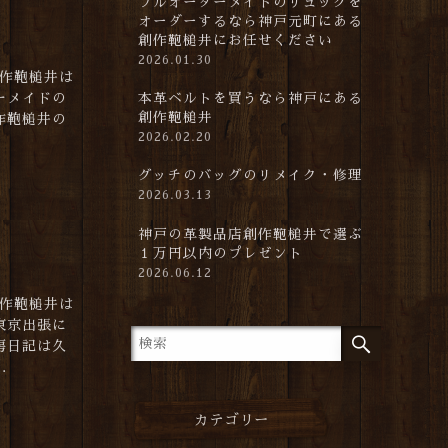
フルオーダーメイドのリュックを
オーダーするなら神戸元町にある
創作鞄槌井にお任せください
2026.01.30
創作鞄槌井は
ーメイドの
本革ベルトを買うなら神戸にある
創作鞄槌井
作鞄槌井の
2026.02.20
グッチのバッグのリメイク・修理
2026.03.13
神戸の革製品店創作鞄槌井で選ぶ
１万円以内のプレゼント
た
2026.06.12
創作鞄槌井は
東京出張に
房日記は久
.
カテゴリー