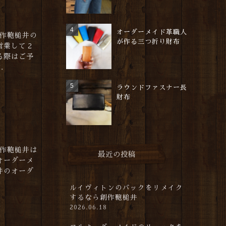
れ
オーダーメイド革職人
創作鞄槌井の
が作る三つ折り財布
営業して２
る際はご予
.
ラウンドファスナー長
財布
創作鞄槌井は
最近の投稿
オーダーメ
井のオーダ
ルイヴィトンのバックをリメイク
するなら創作鞄槌井
2026.06.18