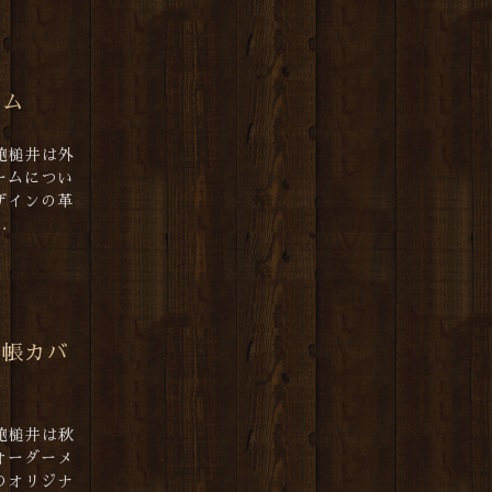
ーム
鞄槌井は外
ームについ
ザインの革
.
手帳カバ
鞄槌井は秋
オーダーメ
のオリジナ