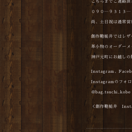
こちらまでご連絡頂
０９０―９３１３―
尚、土日祝は通常営
創作鞄槌井ではレザ
革小物のオーダーメ
神戸元町にお越しの
Instagram、Fa
Instagramのフ
＠bag.tsuchi_kobe
＜創作鞄槌井 Insta