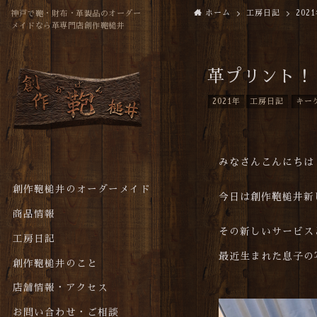
ホーム
工房日記
202
神戸で鞄・財布・革製品のオーダー
メイドなら革専門店創作鞄槌井
革プリント！
2021年
工房日記
キー
みなさんこんにちは
創作鞄槌井のオーダーメイド
今日は創作鞄槌井新
商品情報
その新しいサービス
工房日記
最近生まれた息子の
創作鞄槌井のこと
店舗情報・アクセス
お問い合わせ・ご相談