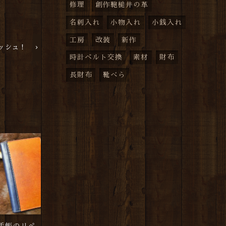
修理
創作鞄槌井の革
名刺入れ
小物入れ
小銭入れ
工房
改装
新作
ッシュ！
時計ベルト交換
素材
財布
長財布
靴べら