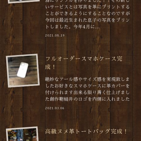
為にサンプルを作りました！！その新し
いサービスとは写真を革にプリントする
ことができるようにすることなのですが
今回は最近生まれた息子の写真をプリン
トしました。今年4月に...
2021.08.19
フルオーダースマホケース完
成！
絶妙なアール感やサイズ感を実現致しま
したお好きなスマホケースに革カバーを
付けられます出来る限り薄く仕上げまし
た創作鞄槌井のロゴを内側に入れました
2021.03.06
高級ヌメ革トートバッグ完成！