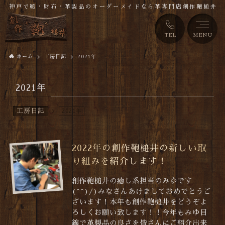
神戸で鞄・財布・革製品のオーダーメイドなら革専門店創作鞄槌井
TEL
MENU
ホーム
工房日記
2021年
2021年
工房日記
2021年
2022年の創作鞄槌井の新しい取
り組みを紹介します！
創作鞄槌井の癒し系担当のみゆです
(^^)/)みなさんあけましておめでとうご
ざいます！本年も創作鞄槌井をどうぞよ
ろしくお願い致します！！今年もみゆ目
線で革製品の良さを皆さんにご紹介出来