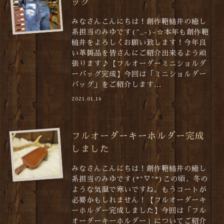
ッグ
みなさんこんにちは！創作鞄槌井の癒し
系担当のみゆです(^_-)-☆本年も創作鞄
槌井をよろしくお願い致します！今年良
い革製品を皆さんにご紹介出来るよう頑
張ります♪【フルオーダーミニショルダ
ーバッグ完成】今回は「ミニショルダー
バッグ」をご紹介します...
2021.01.16
フルオーダーキーホルダー完成
しました
みなさんこんにちは！創作鞄槌井の癒し
系担当のみゆです(*^▽^*)この頃、冬の
ような気温で寒いですね。もうコートが
必要かもしれません！【フルオーダーキ
ーホルダー完成しました】今回は「フル
オーダーキーホルダー」についてご紹介