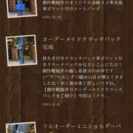
創作鞄槌井のオリジナル高級ヌメ革全面
革ポケット付のトートバッグ
2021.02.28
オーダーメイドクラッチバック
完成
持ち手付きクラッチバック革ポケット付
きクラッチバックみなさんこんにちは！
創作鞄槌井の癒し系担当のみゆです
(*^▽^*)少しずつ暖かい日が増えてきま
したね！早く春が来て欲しいですね。
【創作鞄槌井のオーダーメイドクラッチ
バックをご紹介】今回は「クラ...
2021.01.31
フルオーダーミニショルダーバ