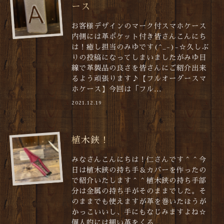
ース
お客様デザインのマーク付スマホケース
内側には革ポケット付き皆さんこんにち
は！癒し担当のみゆです(^_-)-☆久しぶ
りの投稿になってしまいましたがみゆ目
線で革製品の良さを皆さんにご紹介出来
るよう頑張ります♪【フルオーダースマ
ホケース】今回は「フル...
2021.12.19
植木鋏！
みなさんこんにちは！仁さんです＾＾今
日は植木鋏の持ち手＆カバーを作ったの
で紹介いたします＾＾植木鋏の持ち手部
分は金属の持ち手がそのままでした。そ
のままでも使えますが革を巻いたほうが
かっこいいし、手にもなじみますよね☆
個人的には細い革をくる...