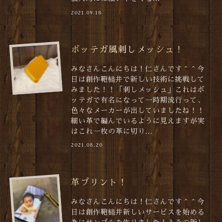
2021.09.18
ボッテガ風刺しメッシュ！
みなさんこんにちは！仁さんです＾＾今
日は創作鞄槌井で新しい技術に挑戦して
みました！！「刺しメッシュ」これはボ
ッテガで有名になって一時期流行って、
色々なメーカーが出していましたね！！
細い革で編んでいるように見えますが実
はこれ一枚の革に切り...
2021.08.20
革プリント！
みなさんこんにちは！仁さんです＾＾今
日は創作鞄槌井新しいサービスを始める