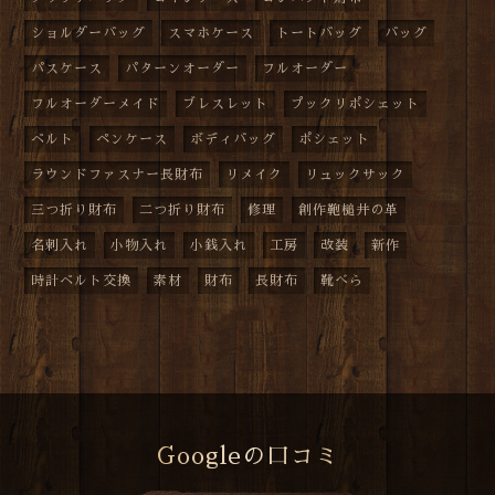
ショルダーバッグ
スマホケース
トートバッグ
バッグ
パスケース
パターンオーダー
フルオーダー
フルオーダーメイド
ブレスレット
プックリポシェット
ベルト
ペンケース
ボディバッグ
ポシェット
ラウンドファスナー長財布
リメイク
リュックサック
三つ折り財布
二つ折り財布
修理
創作鞄槌井の革
名刺入れ
小物入れ
小銭入れ
工房
改装
新作
時計ベルト交換
素材
財布
長財布
靴べら
Googleの口コミ