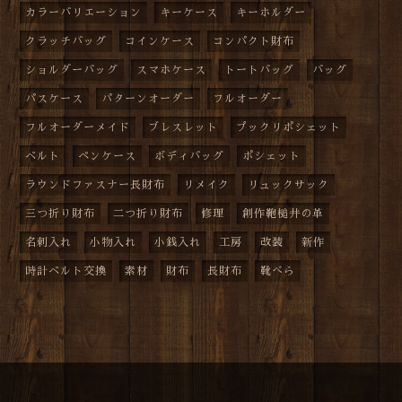
カラーバリエーション
キーケース
キーホルダー
クラッチバッグ
コインケース
コンパクト財布
ショルダーバッグ
スマホケース
トートバッグ
バッグ
パスケース
パターンオーダー
フルオーダー
フルオーダーメイド
ブレスレット
プックリポシェット
ベルト
ペンケース
ボディバッグ
ポシェット
ラウンドファスナー長財布
リメイク
リュックサック
三つ折り財布
二つ折り財布
修理
創作鞄槌井の革
名刺入れ
小物入れ
小銭入れ
工房
改装
新作
時計ベルト交換
素材
財布
長財布
靴べら