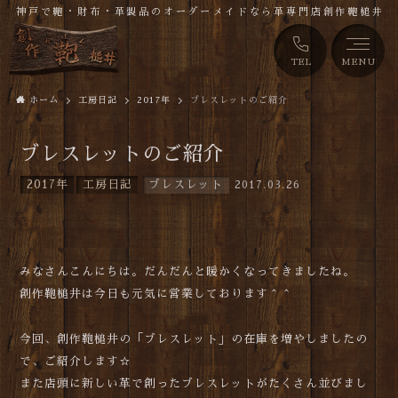
神戸で鞄・財布・革製品のオーダーメイドなら革専門店創作鞄槌井
TEL
MENU
ホーム
工房日記
2017年
ブレスレットのご紹介
ブレスレットのご紹介
2017年
工房日記
ブレスレット
2017.03.26
みなさんこんにちは。だんだんと暖かくなってきましたね。
創作鞄槌井は今日も元気に営業しております＾＾
今回、創作鞄槌井の「ブレスレット」の在庫を増やしましたの
で、ご紹介します☆
また店頭に新しい革で創ったブレスレットがたくさん並びまし