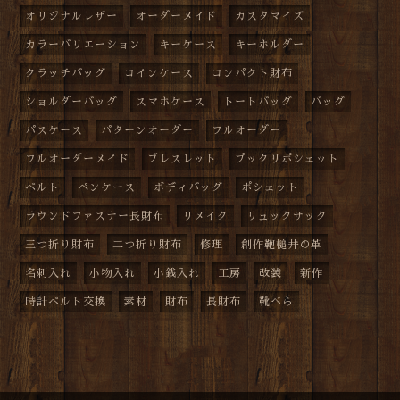
オリジナルレザー
オーダーメイド
カスタマイズ
カラーバリエーション
キーケース
キーホルダー
クラッチバッグ
コインケース
コンパクト財布
ショルダーバッグ
スマホケース
トートバッグ
バッグ
パスケース
パターンオーダー
フルオーダー
フルオーダーメイド
ブレスレット
プックリポシェット
ベルト
ペンケース
ボディバッグ
ポシェット
ラウンドファスナー長財布
リメイク
リュックサック
三つ折り財布
二つ折り財布
修理
創作鞄槌井の革
名刺入れ
小物入れ
小銭入れ
工房
改装
新作
時計ベルト交換
素材
財布
長財布
靴べら