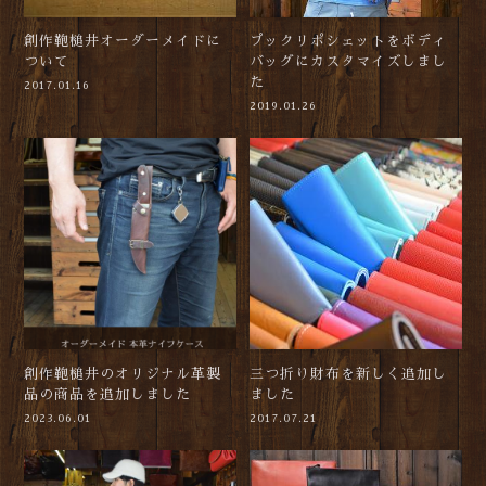
創作鞄槌井オーダーメイドに
プックリポシェットをボディ
ついて
バッグにカスタマイズしまし
た
2017.01.16
2019.01.26
創作鞄槌井のオリジナル革製
三つ折り財布を新しく追加し
品の商品を追加しました
ました
2023.06.01
2017.07.21