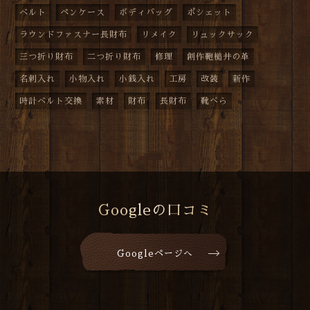
ベルト
ペンケース
ボディバッグ
ポシェット
ラウンドファスナー長財布
リメイク
リュックサック
三つ折り財布
二つ折り財布
修理
創作鞄槌井の革
名刺入れ
小物入れ
小銭入れ
工房
改装
新作
時計ベルト交換
素材
財布
長財布
靴べら
Googleの口コミ
Googleページへ