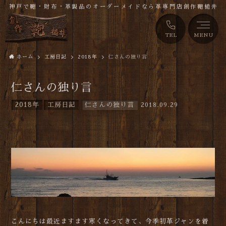
神戸で鞄・財布・革製品のオーダーメイドなら革専門店創作鞄槌井
TEL
MENU
ホーム
工房日記
2018年
仁さんの独り言
仁さんの独り言
2018年
工房日記
仁さんの独り言
2018.09.29
こんにちは最近ますます寒くなってきて、今季初革ジャンを着