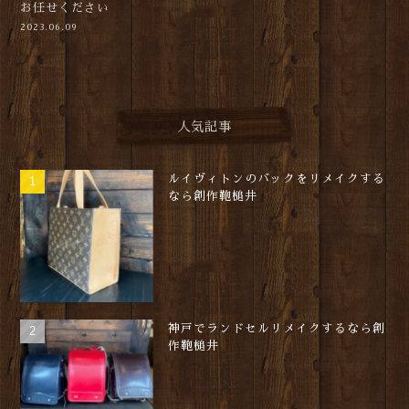
お任せください
2023.06.09
人気記事
ルイヴィトンのバックをリメイクする
なら創作鞄槌井
神戸でランドセルリメイクするなら創
作鞄槌井