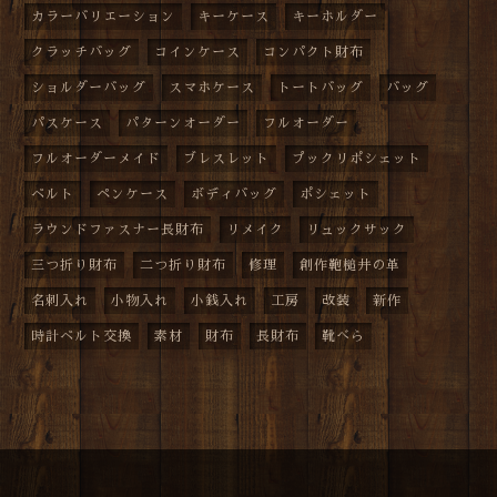
カラーバリエーション
キーケース
キーホルダー
クラッチバッグ
コインケース
コンパクト財布
ショルダーバッグ
スマホケース
トートバッグ
バッグ
パスケース
パターンオーダー
フルオーダー
フルオーダーメイド
ブレスレット
プックリポシェット
ベルト
ペンケース
ボディバッグ
ポシェット
ラウンドファスナー長財布
リメイク
リュックサック
三つ折り財布
二つ折り財布
修理
創作鞄槌井の革
名刺入れ
小物入れ
小銭入れ
工房
改装
新作
時計ベルト交換
素材
財布
長財布
靴べら