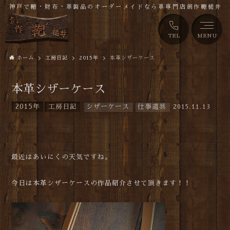
神戸で鞄・財布・革製品のオーダーメイドなら革専門店創作鞄槌井
TEL
MENU
ホーム
工房日記
2015年
本革シザーケース
本革シザーケース
2015年
工房日記
シザーケース
仕事道具
2015.11.13
最近はあいにくの天気ですね。
今日は本革シザーケースの作品紹介させて頂きます！！