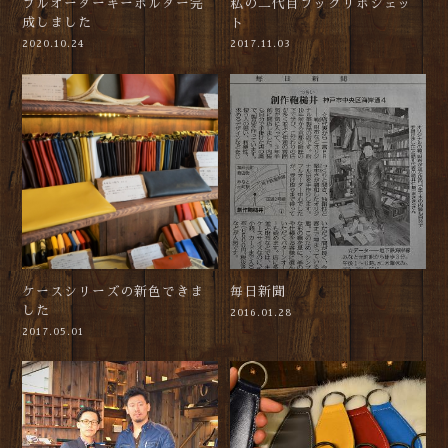
フルオーダーキーホルダー完
私の二代目プックリポシェッ
成しました
ト
2020.10.24
2017.11.03
ケースシリーズの新色できま
毎日新聞
した
2016.01.28
2017.05.01