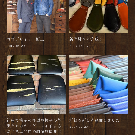
ロゴデザイナー野上
新作靴べら完成！
2017.01.29
2019.04.28
神戸で椅子の修理や椅子の革
折紙を新しく追加しました
張替えのオーダーメイドする
2017.07.23
なら革専門店の創作鞄槌井に