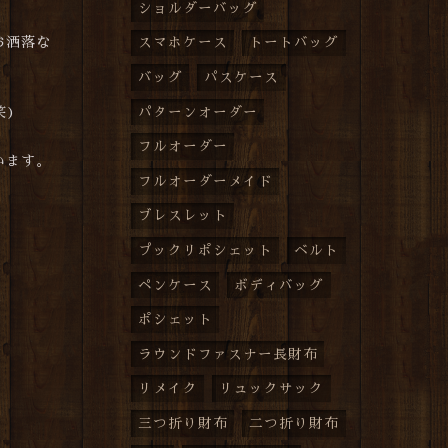
ショルダーバッグ
お洒落な
スマホケース
トートバッグ
バッグ
パスケース
笑)
パターンオーダー
フルオーダー
います。
フルオーダーメイド
ブレスレット
プックリポシェット
ベルト
ペンケース
ボディバッグ
ポシェット
ラウンドファスナー長財布
リメイク
リュックサック
三つ折り財布
二つ折り財布