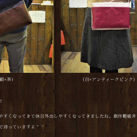
紺×茶）
（白×アンティークピンク
！
やすくなってきて休日外出しやすくなってきましたね。創作鞄槌井
で待っていますよ＾＾