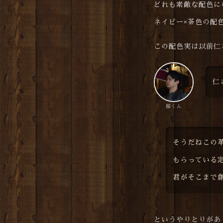
どれも素敵な配色に
ネイビー×茶色の配
この配色実は以前仁
仁
藤くん
そうだねこの
もらっている
君がそこまで
というやりとりがあ