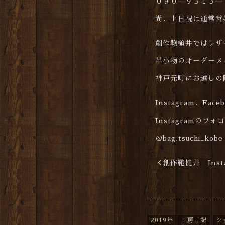
０９０―９３１３―
尚、土日祝は通常営
創作鞄槌井ではレザ
革小物のオーダーメ
神戸元町にお越しの
Instagram、Fa
Instagramのフ
＠bag.tsuchi_kobe
＜創作鞄槌井 Insta
2019年
工房日記
シ