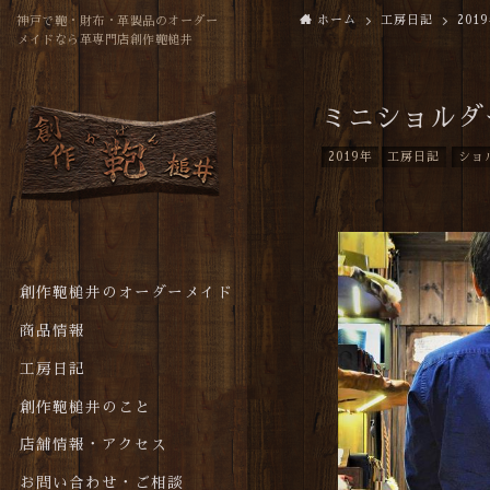
ホーム
工房日記
201
神戸で鞄・財布・革製品のオーダー
メイドなら革専門店創作鞄槌井
ミニショルダ
2019年
工房日記
ショ
創作鞄槌井のオーダーメイド
商品情報
工房日記
創作鞄槌井のこと
店舗情報・アクセス
お問い合わせ・ご相談