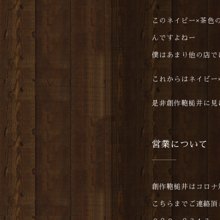
このネイビー×茶色
んですよねー
僕はあまり他の店で
これからはネイビー
是非創作鞄槌井に見
営業について
創作鞄槌井はコロナ
こちらまでご連絡頂