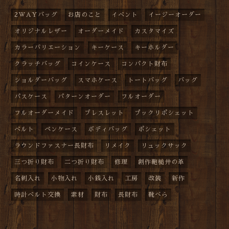
2WAYバッグ
お店のこと
イベント
イージーオーダー
オリジナルレザー
オーダーメイド
カスタマイズ
カラーバリエーション
キーケース
キーホルダー
クラッチバッグ
コインケース
コンパクト財布
ショルダーバッグ
スマホケース
トートバッグ
バッグ
パスケース
パターンオーダー
フルオーダー
フルオーダーメイド
ブレスレット
プックリポシェット
ベルト
ペンケース
ボディバッグ
ポシェット
ラウンドファスナー長財布
リメイク
リュックサック
三つ折り財布
二つ折り財布
修理
創作鞄槌井の革
名刺入れ
小物入れ
小銭入れ
工房
改装
新作
時計ベルト交換
素材
財布
長財布
靴べら