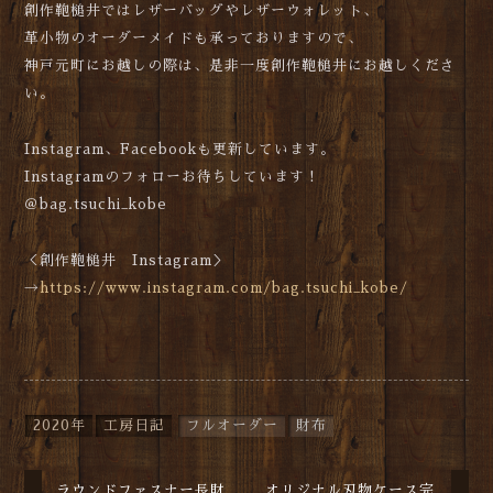
創作鞄槌井ではレザーバッグやレザーウォレット、
革小物のオーダーメイドも承っておりますので、
神戸元町にお越しの際は、是非一度創作鞄槌井にお越しくださ
い。
Instagram、Facebookも更新しています。
Instagramのフォローお待ちしています！
＠bag.tsuchi_kobe
＜創作鞄槌井 Instagram＞
→
https://www.instagram.com/bag.tsuchi_kobe/
2020年
工房日記
フルオーダー
財布
ラウンドファスナー長財
オリジナル刃物ケース完