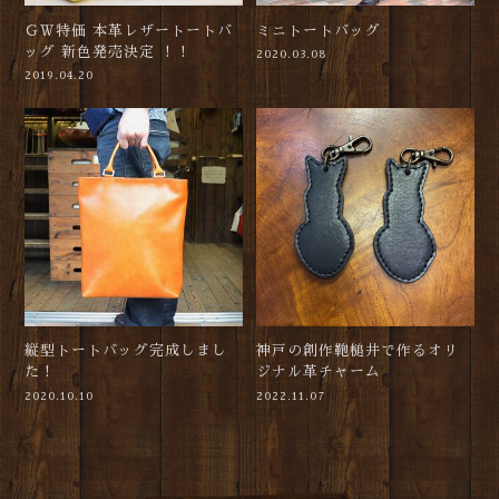
ＧＷ特価 本革レザートートバ
ミニトートバッグ
ッグ 新色発売決定 ！！
2020.03.08
2019.04.20
縦型トートバッグ完成しまし
神戸の創作鞄槌井で作るオリ
た！
ジナル革チャーム
2020.10.10
2022.11.07