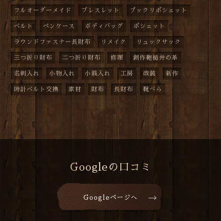
フルオーダーメイド
ブレスレット
プックリポシェット
ベルト
ペンケース
ボディバッグ
ポシェット
ラウンドファスナー長財布
リメイク
リュックサック
三つ折り財布
二つ折り財布
修理
創作鞄槌井の革
名刺入れ
小物入れ
小銭入れ
工房
改装
新作
時計ベルト交換
素材
財布
長財布
靴べら
Googleの口コミ
Googleページへ