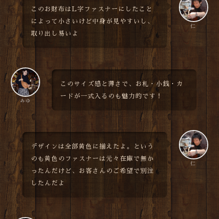
このお財布はL字ファスナーにしたこと
によって小さいけど中身が見やすいし、
仁
取り出し易いよ
このサイズ感と薄さで、お札・小銭・カ
ードが一式入るのも魅力的です！
みゆ
デザインは全部黄色に揃えたよ。という
のも黄色のファスナーは元々在庫で無か
仁
ったんだけど、お客さんのご希望で別注
したんだよ