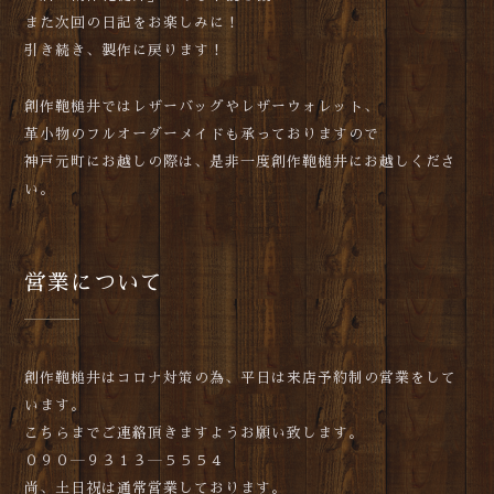
また次回の日記をお楽しみに！
引き続き、製作に戻ります！
創作鞄槌井ではレザーバッグやレザーウォレット、
革小物のフルオーダーメイドも承っておりますので
神戸元町にお越しの際は、是非一度創作鞄槌井にお越しくださ
い。
営業について
創作鞄槌井はコロナ対策の為、平日は来店予約制の営業をして
います。
こちらまでご連絡頂きますようお願い致します。
０９０―９３１３―５５５４
尚、土日祝は通常営業しております。