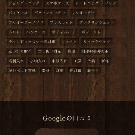
ショルダーバッグ
スマホケース
トートバッグ
バッグ
パスケース
パターンオーダー
フルオーダー
フルオーダーメイド
ブレスレット
プックリポシェット
ベルト
ペンケース
ボディバッグ
ポシェット
ラウンドファスナー長財布
リメイク
リュックサック
三つ折り財布
二つ折り財布
修理
創作鞄槌井の革
名刺入れ
小物入れ
小銭入れ
工房
改装
新作
時計ベルト交換
素材
財布
長財布
靴べら
Googleの口コミ