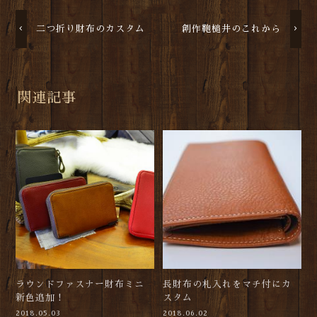
二つ折り財布のカスタム
創作鞄槌井のこれから
関連記事
ラウンドファスナー財布ミニ
長財布の札入れをマチ付にカ
新色追加！
スタム
2018.05.03
2018.06.02