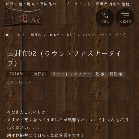
神戸で鞄・財布・革製品のオーダーメイドなら革専門店創作鞄槌井
TEL
MENU
ホーム
工房日記
2016年
長財布02（ラウンドファスナータイプ）
長財布02（ラウンドファスナータイ
プ）
2016年
工房日記
ラウンドファスナー
財布
長財布
2016.12.10
みなさんこんにちは！
ますます寒くなってきましたが風邪などには、くれぐれもご用
心ください。。。
創作鞄槌井は今日も元気に営業中です！