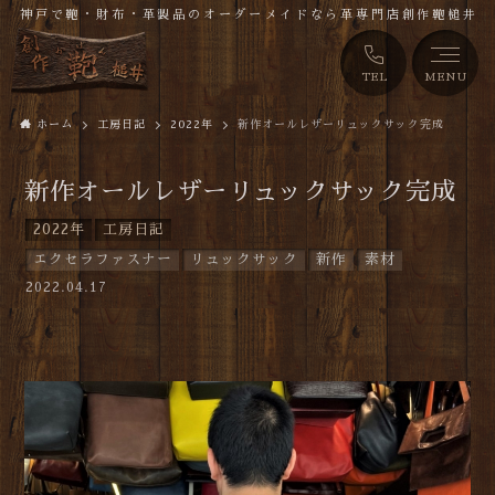
神戸で鞄・財布・革製品のオーダーメイドなら革専門店創作鞄槌井
TEL
MENU
ホーム
工房日記
2022年
新作オールレザーリュックサック完成
新作オールレザーリュックサック完成
2022年
工房日記
エクセラファスナー
リュックサック
新作
素材
2022.04.17