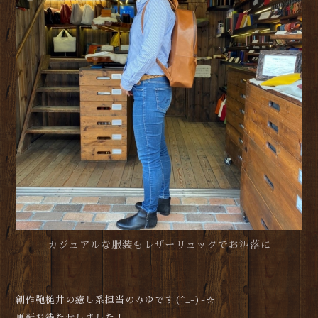
カジュアルな服装もレザーリュックでお洒落に
創作鞄槌井の癒し系担当のみゆです(^_-)-☆
更新お待たせしました！