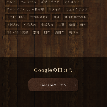
ベルト
ペンケース
ボディバッグ
ポシェット
ラウンドファスナー長財布
リメイク
リュックサック
三つ折り財布
二つ折り財布
修理
創作鞄槌井の革
名刺入れ
小物入れ
小銭入れ
工房
改装
新作
時計ベルト交換
素材
財布
長財布
靴べら
Googleの口コミ
Googleページへ