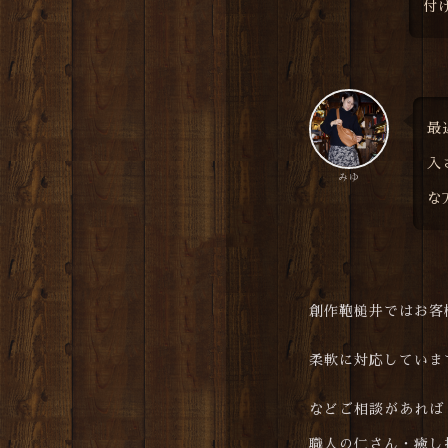
付
最
入
みゆ
な
創作鞄槌井ではお客
柔軟に対応しています
などご相談があれば
職人の仁さん・癒し