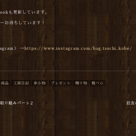
cebookも更新しています。
ォローお待ちしています！
gram＞ →
https://www.instagram.com/bag.tsuchi_kobe/
ド商品
工房日記
革小物
プレゼント
贈り物
靴べら
い取り組みパート２
旧友