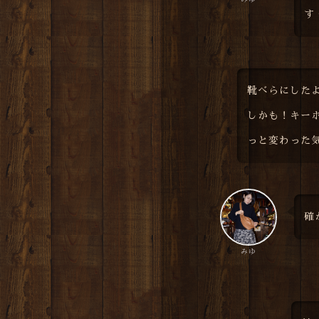
す
靴べらにした
しかも！キー
っと変わった
確
みゆ