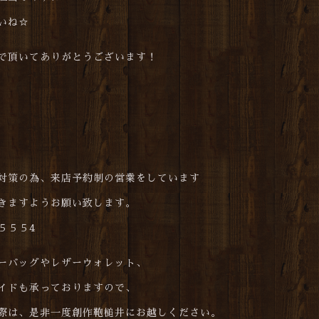
いね☆
で頂いてありがとうございます！
対策の為、来
店予約制の営業をしています
きますようお願い致します。
５５５
4
ーバッグやレザーウォレット、
イドも承っておりますので、
際は、是非一度創作鞄槌井にお越しください。