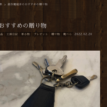
2年
創作鞄槌井のおすすめの贈り物
おすすめの贈り物
2022.02.20
商品
工房日記
革小物
プレゼント
贈り物
靴べら