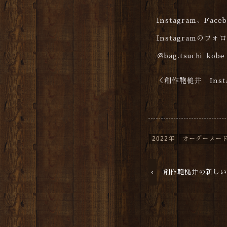
Instagram、Fa
Instagramのフ
＠bag.tsuchi_kobe
＜創作鞄槌井 Insta
2022年
オーダーメー
創作鞄槌井の新し