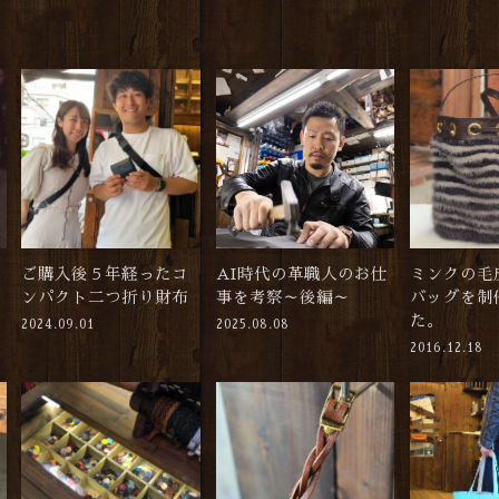
ご購入後５年経ったコ
AI時代の革職人のお仕
ミンクの毛
ンパクト二つ折り財布
事を考察～後編～
バッグを制
た。
2024.09.01
2025.08.08
2016.12.18