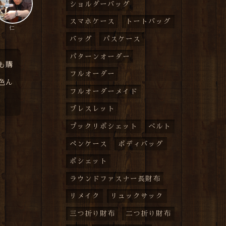
ショルダーバッグ
スマホケース
トートバッグ
仁
バッグ
パスケース
パターンオーダー
も購
フルオーダー
色ん
フルオーダーメイド
ブレスレット
プックリポシェット
ベルト
ペンケース
ボディバッグ
ポシェット
ラウンドファスナー長財布
リメイク
リュックサック
三つ折り財布
二つ折り財布