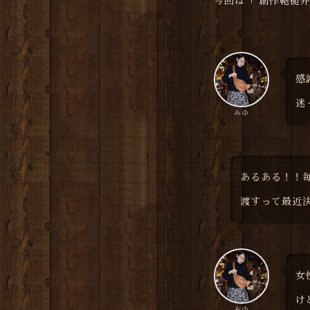
今回は「 創作鞄槌
感
迷
みゆ
あるある！！
渡すって最近
女
け
みゆ