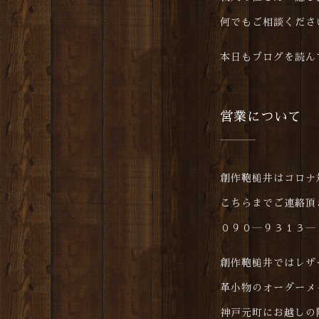
何でもご相談くださ
本日もブログを読ん
営業について
創作鞄槌井はコロナ
こちらまでご連絡頂
０９０―９３１３―
創作鞄槌井ではレザ
革小物のオーダーメ
神戸元町にお越しの