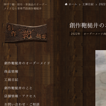
ホーム
工房日記
202
神戸で鞄・財布・革製品のオーダー
メイドなら革専門店創作鞄槌井
創作鞄槌井の
2022年
オーダーメード
創作鞄槌井のオーダーメイド
商品情報
工房日記
創作鞄槌井のこと
店舗情報・アクセス
お問い合わせ・ご相談