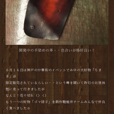
開発中の手染めの革・・色合いが格好良い！
６月１６日は神戸の中華街のイベントでみゆの大好物「ちま
き」が
限定販売されているらしい・・という噂を聞いて昨日のお昼休
憩に走って行きましたが
なんと！売り切れ（＞＜）
もう一つの好物「ゴマ団子」を創作鞄槌井チームみんなで仲良
く食べました☆