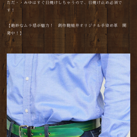
ただ・・みゆはすぐ日焼けしちゃうので、日焼け止め必須で
す！
【絶妙なムラ感が魅力！ 創作鞄槌井オリジナル手染め革 開
発中！】