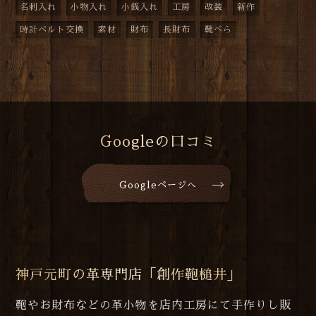
名刺入れ
小物入れ
小銭入れ
工房
改装
新作
時計ベルト交換
素材
財布
長財布
靴べら
Googleの口コミ
Googleページへ
神戸元町の革専門店「創作鞄槌井」
鞄やお財布などの革小物を店内工房にて手作りし販