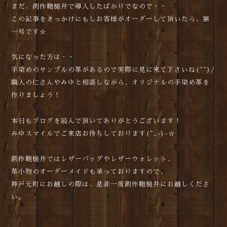
まだ、創作鞄槌井で導入したばかりでなので・・
この記事をきっかけにもしお客様がオーダーして頂いたら、第
一号です☆
気になった方は・・
手染めのサンプルの革があるので実際に見に来て下さいね(^^)/
職人の仁さんやみゆと相談しながら、オリジナルの手染め革を
作りましょう！
本日もブログを読んで頂いてありがとうございます！
みゆスマイルでご来店お待ちしております(^_-)-☆
創作鞄槌井ではレザーバッグやレザーウォレット、
革小物のオーダーメイドも承っておりますので、
神戸元町にお越しの際は、是非一度創作鞄槌井にお越しくださ
い。