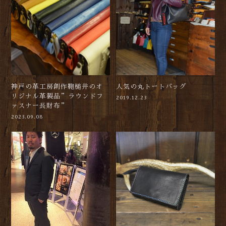
神戸の革工房創作鞄槌井のオ
人気の丸トートバッグ
リジナル革製品”ラウンドフ
2019.12.23
ァスナー長財布”
2023.09.08