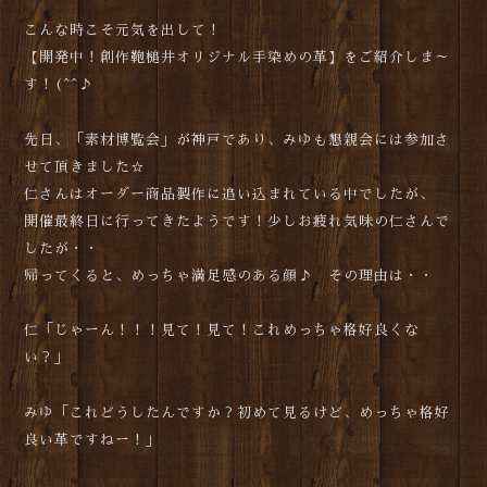
こんな時こそ元気を出して！
【開発中！創作鞄槌井オリジナル手染めの革】をご紹介しま～
す！(^^♪
先日、「素材博覧会」が神戸であり、みゆも懇親会には参加さ
せて頂きました☆
仁さんはオーダー商品製作に追い込まれている中でしたが、
開催最終日に行ってきたようです！少しお疲れ気味の仁さんで
したが・・
帰ってくると、めっちゃ満足感のある顔♪ その理由は・・
仁「じゃーん！！！見て！見て！これめっちゃ格好良くな
い？」
みゆ「これどうしたんですか？初めて見るけど、めっちゃ格好
良い革ですねー！」