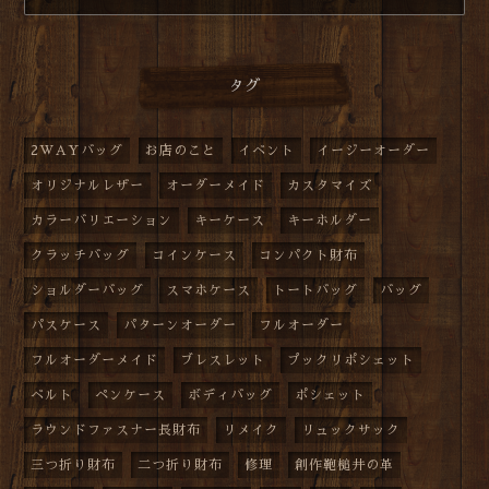
タグ
2WAYバッグ
お店のこと
イベント
イージーオーダー
オリジナルレザー
オーダーメイド
カスタマイズ
カラーバリエーション
キーケース
キーホルダー
クラッチバッグ
コインケース
コンパクト財布
ショルダーバッグ
スマホケース
トートバッグ
バッグ
パスケース
パターンオーダー
フルオーダー
フルオーダーメイド
ブレスレット
プックリポシェット
ベルト
ペンケース
ボディバッグ
ポシェット
ラウンドファスナー長財布
リメイク
リュックサック
三つ折り財布
二つ折り財布
修理
創作鞄槌井の革