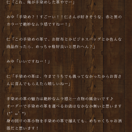
仁「これ、俺が手染めした革やでー」
みゆ「手染め？！すごーい！！仁さんが好きそうな、赤と黒の
カラーで絶妙なムラ感ですねー！」
仁「この手染めの革で、お財布とかビジネスバッグとか色んな
商品作ったら、めっちゃ格好良いと思わへん？」
みゆ「いいですねー！」
仁「手染めの革は、今までうちでも扱ってなかったからお客さ
んに喜んでもらえたら嬉しいねー」
手染めの革の魅力は絶妙なムラ感と一点物の風合いです♪
オーダーで手染めの革を選べるお店はなかなか無いと思います
(*’ω’*)
身の回りの革小物を手染めの革で揃えても、めちゃくちゃお洒
落だと思います！