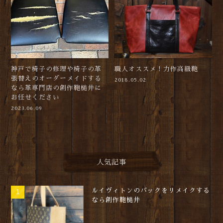
神戸で椅子の修理や椅子の革
職人オススメ！力作高級鞄
張替えのオーダーメイドする
2018.05.02
なら革専門店の創作鞄槌井に
お任せください
2023.06.09
人気記事
ルイヴィトンのバックをリメイクする
なら創作鞄槌井