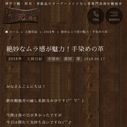
神戸で鞄・財布・革製品のオーダーメイドなら革専門店創作鞄槌井
TEL
MENU
ホーム
工房日記
2018年
絶妙なムラ感が魅力！手染めの革
絶妙なムラ感が魅力！手染めの革
2018年
工房日記
手染め
素材
革
2018.06.17
みなさんこんにちは！
創作鞄槌井の癒し系担当みゆです(*’▽’)
今週は雨の日が多かったですが
今日は晴れて気持ち良いですね(^^♪