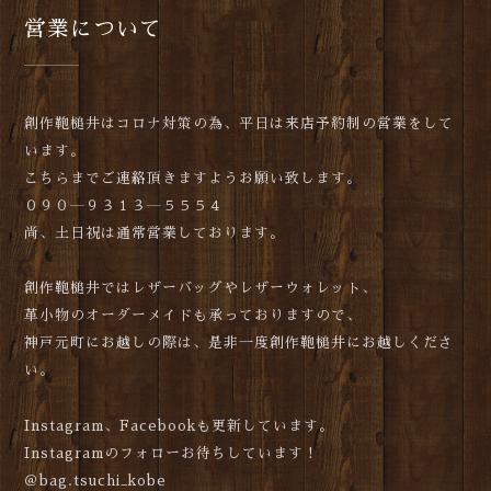
営業について
創作鞄槌井はコロナ対策の為、平日は来店予約制の営業をして
います。
こちらまでご連絡頂きますようお願い致します。
０９０―９３１３―５５５４
尚、土日祝は通常営業しております。
創作鞄槌井ではレザーバッグやレザーウォレット、
革小物のオーダーメイドも承っておりますので、
神戸元町にお越しの際は、是非一度創作鞄槌井にお越しくださ
い。
Instagram、Facebookも更新しています。
Instagramのフォローお待ちしています！
＠bag.tsuchi_kobe