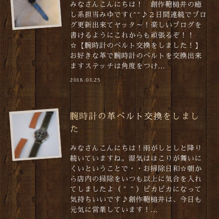
みなさんこんにちは！ 創作鞄槌井の癒
し系担当みゆです(^^♪２日間連続でブロ
グ更新出来てヤッタ～！楽しいブログを
書けるようにこれからも頑張るぞ！！
☆【腕時計のベルト交換をしました！】
お好きな革で腕時計のベルトを交換出来
ますステッチは角度をつけ...
2018.03.25
腕時計の革ベルト交換をしまし
た
みなさんこんにちは！雨がしとしと降り
続いていますね。湿気はほこりが舞いに
くいということで・・お掃除日和☆朝か
ら店内の掃除をいつも以上に気合を入れ
てしましたよ（＾＾）ピカピカになって
気持ちいいです♪創作鞄槌井は、今日も
元気に営業しています！...