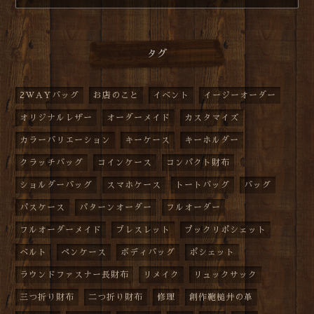
タグ
2WAYバッグ
お店のこと
イベント
イージーオーダー
オリジナルレザー
オーダーメイド
カスタマイズ
カラーバリエーション
キーケース
キーホルダー
クラッチバッグ
コインケース
コンパクト財布
ショルダーバッグ
スマホケース
トートバッグ
バッグ
パスケース
パターンオーダー
フルオーダー
フルオーダーメイド
ブレスレット
プックリポシェット
ベルト
ペンケース
ボディバッグ
ポシェット
ラウンドファスナー長財布
リメイク
リュックサック
三つ折り財布
二つ折り財布
修理
創作鞄槌井の革