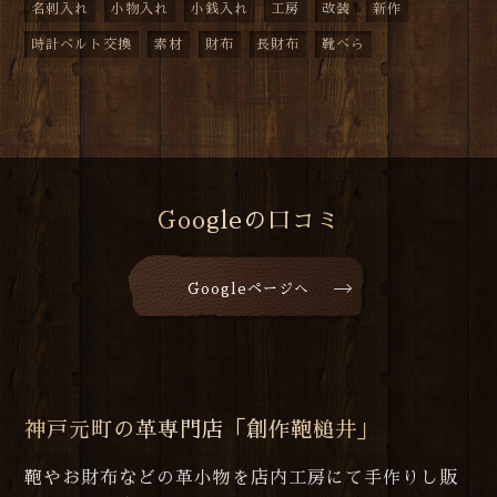
名刺入れ
小物入れ
小銭入れ
工房
改装
新作
時計ベルト交換
素材
財布
長財布
靴べら
Googleの口コミ
Googleページへ
神戸元町の革専門店「創作鞄槌井」
鞄やお財布などの革小物を店内工房にて手作りし販