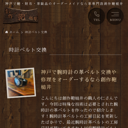
神戸で鞄・財布・革製品のオーダーメイドなら革専門店創作鞄槌井
TEL
MENU
ホーム
時計ベルト交換
時計ベルト交換
神戸で腕時計の革ベルト交換や
修理をオーダーするなら創作鞄
槌井
こんにちは創作鞄槌井の職人の仁さんで
す。今回は特殊な技術は必要とされた腕
時計の革ベルトを作ったので紹介しま
す！腕時計革ベルトの工房日記を更新し
たばかりで、最近腕時計革ベルトの工房