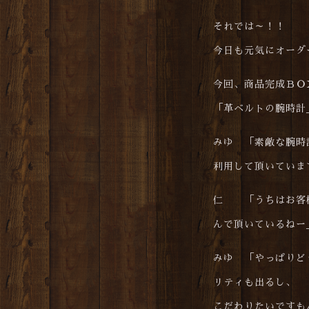
それでは～！！
今日も元気にオーダ
今回、商品完成ＢＯ
「革ベルトの腕時計
みゆ 「素敵な腕時
利用して頂いていま
仁 「うちはお客様
んで頂いているねー
みゆ 「やっぱりど
リティも出るし、
こだわりたいですも