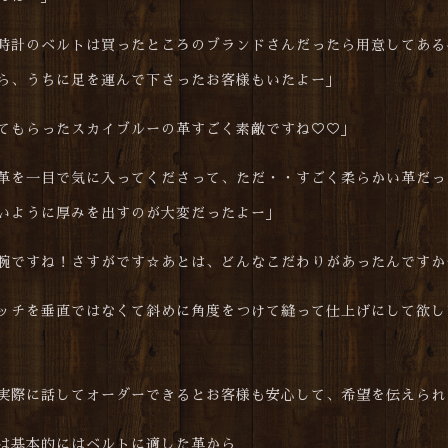
時計のベルトは買ったところのブランドさんだったら用意してある
ら、うちに足を運んで下さったお客様もいたよー」
てもらったスカイブルーの革すごく素敵ですね♡♡」
革を一目で気に入ってくださって、ただ・・すごく柔らかい革だっ
いように厚みを出すのが大変だったよー」
腕ですね！さすがです☆あとは、どんなこだわりがあったんですか
ッチを垂直ではなくて斜めに角度をつけて縫って仕上げにして欲し
実際に話してオーダーできるとお客様も安心して、希望を伝えられ
は基本的にはベルトに適した革から