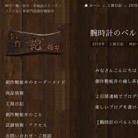
ホーム
工房日記
201
神戸で鞄・財布・革製品のオーダー
メイドなら革専門店創作鞄槌井
腕時計のベル
2018年
工房日記
時計
みなさんこんにち
創作鞄槌井の癒し系
創作鞄槌井のオーダーメイド
商品情報
２日間連続でブログ
工房日記
楽しいブログを書け
創作鞄槌井のこと
【腕時計のベルト交
店舗情報・アクセス
お問い合わせ・ご相談