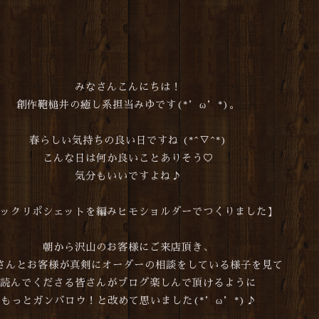
みなさんこんにちは！
創作鞄槌井の癒し系担当みゆです(*’ω’*)。
春らしい気持ちの良い日ですね (*^▽^*)
こんな日は何か良いことありそう♡
気分もいいですよね♪
ックリポシェットを編みヒモショルダーでつくりました】
朝から沢山のお客様にご来店頂き、
さんとお客様が真剣にオーダーの相談をしている様子を見て
読んでくださる皆さんがブログ楽しんで頂けるように
もっとガンバロウ！と改めて思いました(*’ω’*)♪