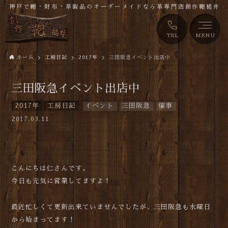
神戸で鞄・財布・革製品のオーダーメイドなら革専門店創作鞄槌井
TEL
MENU
ホーム
工房日記
2017年
三田阪急イベント出店中
三田阪急イベント出店中
2017年
工房日記
イベント
三田阪急
催事
2017.03.11
こんにちは仁さんです。
今日も元気に営業してますよ！
最近忙しくて更新出来ていませんでしたが、三田阪急も水曜日
から始まってます！