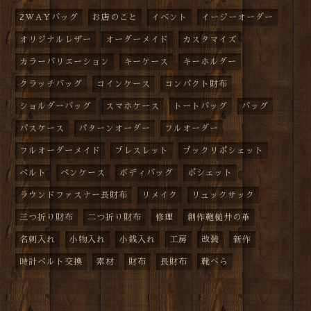
2WAYバッグ
お店のこと
イベント
イージーオーダー
オリジナルレザー
オーダーメイド
カスタマイズ
カラーバリエーション
キーケース
キーホルダー
クラッチバッグ
コインケース
コンパクト財布
ショルダーバッグ
スマホケース
トートバッグ
バッグ
パスケース
パターンオーダー
フルオーダー
フルオーダーメイド
ブレスレット
プックリポシェット
ベルト
ペンケース
ボディバッグ
ポシェット
ラウンドファスナー長財布
リメイク
リュックサック
三つ折り財布
二つ折り財布
修理
創作鞄槌井の革
名刺入れ
小物入れ
小銭入れ
工房
改装
新作
時計ベルト交換
素材
財布
長財布
靴べら