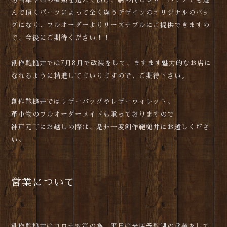
んで頂くパーツによって全く違うデザインのオリジナルのバッ
グになり、フルオーダーよりリーズナブルにご提供できますの
で、今後にご期待ください！！
創作鞄槌井では7月8月で改装をして、ますます魅力的なお店に
なれるように精進してまいりますので、ご期待下さい。
創作鞄槌井ではレザーバッグやレザーウォレット、
革小物のフルオーダーメイドも承っておりますので
神戸元町にお越しの際は、是非一度創作鞄槌井にお越しくださ
い。
営業について
創作鞄槌井はコロナ対策の為、平日は来店予約制の営業をして