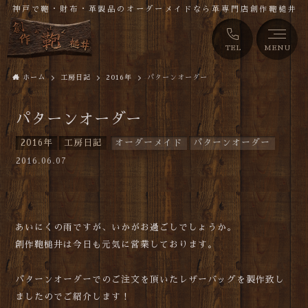
神戸で鞄・財布・革製品のオーダーメイドなら革専門店創作鞄槌井
TEL
MENU
ホーム
工房日記
2016年
パターンオーダー
パターンオーダー
2016年
工房日記
オーダーメイド
パターンオーダー
2016.06.07
あいにくの雨ですが、いかがお過ごしでしょうか。
創作鞄槌井は今日も元気に営業しております。
パターンオーダーでのご注文を頂いたレザーバッグを製作致し
ましたのでご紹介します！