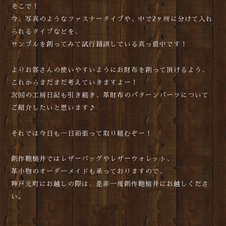
そこで！
今、写真のようなファスナータイプや、中で2ヶ所に分けて入れ
られるタイプなどを、
サンプルを創ってみて試行錯誤している真っ最中です！
よりお客さんの使いやすいようにお財布を創って頂けるよう、
これからまだまだ考えていきますよー！
次回の工房日記も引き続き、革財布のパターンパーツについて
ご紹介したいと思います♪
それでは今日も一日頑張って取り組むぞー！
創作鞄槌井ではレザーバッグやレザーウォレット、
革小物のオーダーメイドも承っておりますので、
神戸元町にお越しの際は、是非一度創作鞄槌井にお越しくださ
い。