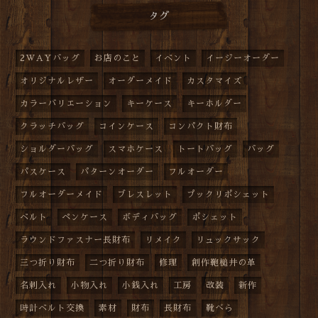
タグ
2WAYバッグ
お店のこと
イベント
イージーオーダー
オリジナルレザー
オーダーメイド
カスタマイズ
カラーバリエーション
キーケース
キーホルダー
クラッチバッグ
コインケース
コンパクト財布
ショルダーバッグ
スマホケース
トートバッグ
バッグ
パスケース
パターンオーダー
フルオーダー
フルオーダーメイド
ブレスレット
プックリポシェット
ベルト
ペンケース
ボディバッグ
ポシェット
ラウンドファスナー長財布
リメイク
リュックサック
三つ折り財布
二つ折り財布
修理
創作鞄槌井の革
名刺入れ
小物入れ
小銭入れ
工房
改装
新作
時計ベルト交換
素材
財布
長財布
靴べら