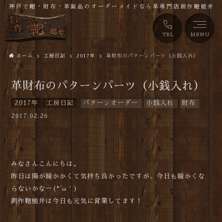
神戸で鞄・財布・革製品のオーダーメイドなら革専門店創作鞄槌井
TEL
MENU
ホーム
工房日記
2017年
革財布のパターンパーツ（小銭入れ）
革財布のパターンパーツ（小銭入れ）
2017年
工房日記
パターンオーダー
小銭入れ
財布
2017.02.26
みなさんこんにちは。
昨日は陽が暖かかくて気持ち良かったですが、今日も暖かくな
らないかなー(*´ω｀)
創作鞄槌井は今日も元気に営業してます！