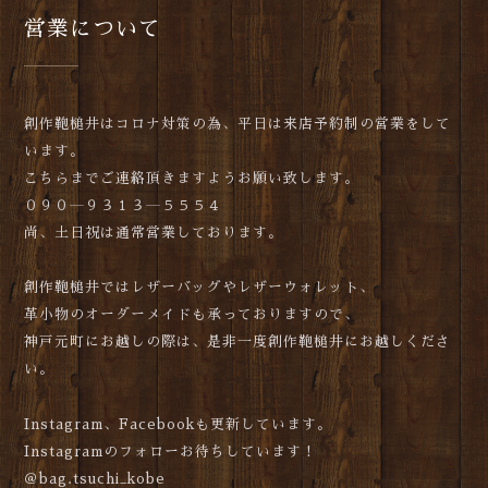
営業について
創作鞄槌井はコロナ対策の為、平日は来店予約制の営業をして
います。
こちらまでご連絡頂きますようお願い致します。
０９０―９３１３―５５５４
尚、土日祝は通常営業しております。
創作鞄槌井ではレザーバッグやレザーウォレット、
革小物のオーダーメイドも承っておりますので、
神戸元町にお越しの際は、是非一度創作鞄槌井にお越しくださ
い。
Instagram、Facebookも更新しています。
Instagramのフォローお待ちしています！
＠bag.tsuchi_kobe