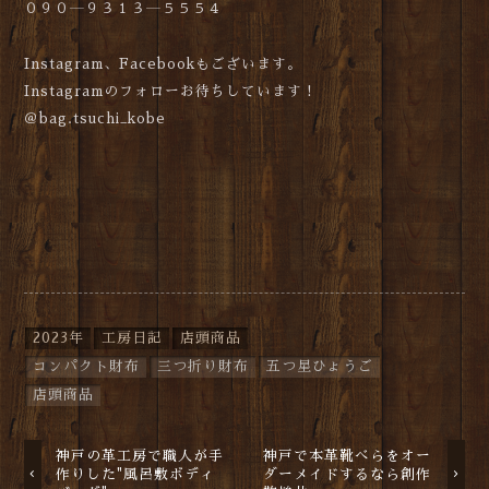
０９０―９３１３―５５５４
Instagram、Facebookもございます。
Instagramのフォローお待ちしています！
＠bag.tsuchi_kobe
2023年
工房日記
店頭商品
コンパクト財布
三つ折り財布
五つ星ひょうご
店頭商品
神戸の革工房で職人が手
神戸で本革靴べらをオー
作りした"風呂敷ボディ
ダーメイドするなら創作