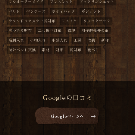
フルオーダーメイド
ブレスレット
プックリポシェット
ベルト
ペンケース
ボディバッグ
ポシェット
ラウンドファスナー長財布
リメイク
リュックサック
三つ折り財布
二つ折り財布
修理
創作鞄槌井の革
名刺入れ
小物入れ
小銭入れ
工房
改装
新作
時計ベルト交換
素材
財布
長財布
靴べら
Googleの口コミ
Googleページへ