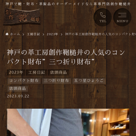
神戸で鞄・財布・革製品のオーダーメイドなら革専門店創作鞄槌井
TEL
MENU
ホーム
工房日記
2023年
神戸の革工房創作鞄槌井の人気のコンパクト財
神戸の革工房創作鞄槌井の人気のコン
パクト財布”三つ折り財布”
2023年
工房日記
店頭商品
コンパクト財布
三つ折り財布
五つ星ひょうご
店頭商品
2023.09.22