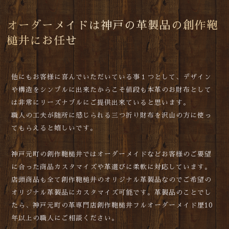
オーダーメイドは神戸の革製品の創作鞄
槌井にお任せ
他にもお客様に喜んでいただいている事１つとして、デザイン
や構造をシンプルに出来たからこそ値段も本革のお財布として
は非常にリーズナブルにご提供出来ていると思います。
職人の工夫が随所に感じられる三つ折り財布を沢山の方に使っ
てもらえると嬉しいです。
神戸元町の創作鞄槌井ではオーダーメイドなどお客様のご要望
に合った商品カスタマイズや革選びに柔軟に対応しています。
店頭商品も全て創作鞄槌井のオリジナル革製品なのでご希望の
オリジナル革製品にカスタマイズ可能です。革製品のことでし
たら、神戸元町の革専門店創作鞄槌井フルオーダーメイド歴10
年以上の職人にご相談ください。