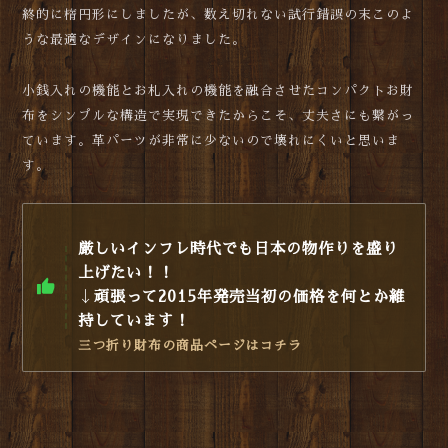
終的に楕円形にしましたが、数え切れない試行錯誤の末このよ
うな最適なデザインになりました。
小銭入れの機能とお札入れの機能を融合させたコンパクトお財
布をシンプルな構造で実現できたからこそ、丈夫さにも繋がっ
ています。革パーツが非常に少ないので壊れにくいと思いま
す。
厳しいインフレ時代でも日本の物作りを盛り
上げたい！！
↓頑張って2015年発売当初の価格を何とか維
持しています！
三つ折り財布の商品ページはコチラ