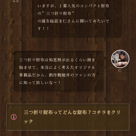
みゆ
いますが、１番人気のコンパクト財布
の”三つ折り財布”
の誕生秘話を仁さんに聞いてみたいで
す！！
三つ折り財布は知恵熱が出るくらい頭を
悩ませて、本当によく考えたオリジナル
仁
革製品だから、創作鞄槌井のファンの方
に知って欲しいな～！
三つ折り財布ってどんな財布？コチラをクリ
ック