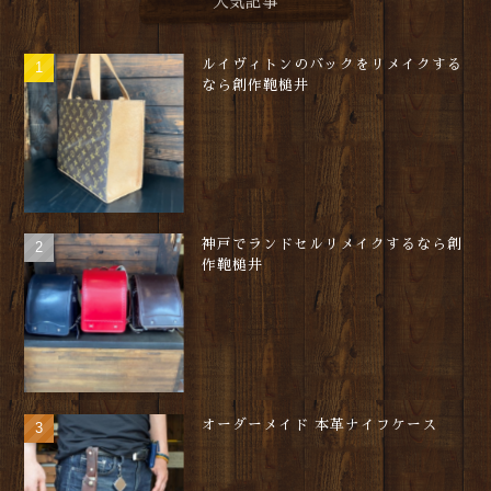
人気記事
ルイヴィトンのバックをリメイクする
なら創作鞄槌井
神戸でランドセルリメイクするなら創
作鞄槌井
オーダーメイド 本革ナイフケース