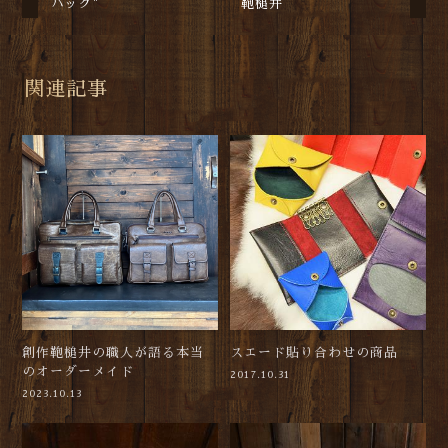
バッグ"
鞄槌井
関連記事
創作鞄槌井の職人が語る本当
スエード貼り合わせの商品
のオーダーメイド
2017.10.31
2023.10.13