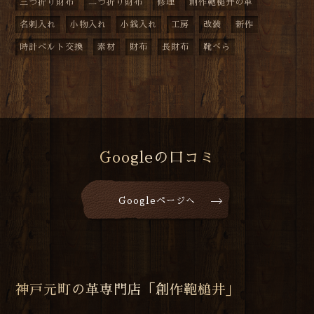
三つ折り財布
二つ折り財布
修理
創作鞄槌井の革
名刺入れ
小物入れ
小銭入れ
工房
改装
新作
時計ベルト交換
素材
財布
長財布
靴べら
Googleの口コミ
Googleページへ
神戸元町の革専門店「創作鞄槌井」