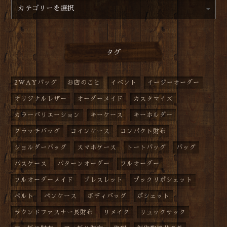
タグ
2WAYバッグ
お店のこと
イベント
イージーオーダー
オリジナルレザー
オーダーメイド
カスタマイズ
カラーバリエーション
キーケース
キーホルダー
クラッチバッグ
コインケース
コンパクト財布
ショルダーバッグ
スマホケース
トートバッグ
バッグ
パスケース
パターンオーダー
フルオーダー
フルオーダーメイド
ブレスレット
プックリポシェット
ベルト
ペンケース
ボディバッグ
ポシェット
ラウンドファスナー長財布
リメイク
リュックサック