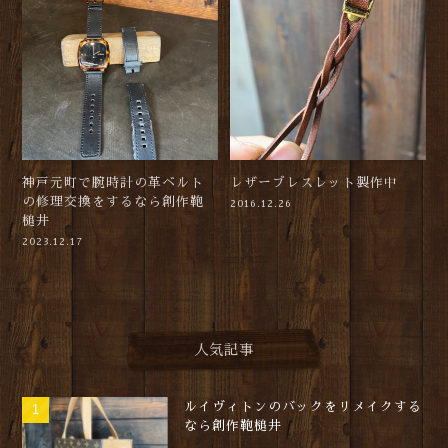
神戸元町で腕時計の革ベルト
レザーブレスレット製作中
の修理交換をするなら創作鞄
2016.12.26
槌井
2023.12.17
人気記事
ルイヴィトンのバックをリメイクする
なら創作鞄槌井