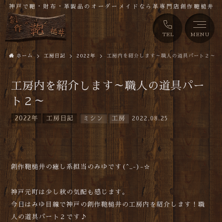
神戸で鞄・財布・革製品のオーダーメイドなら革専門店創作鞄槌井
TEL
MENU
ホーム
工房日記
2022年
工房内を紹介します～職人の道具パート２～
工房内を紹介します～職人の道具パー
ト２～
2022年
工房日記
ミシン
工房
2022.08.25
創作鞄槌井の癒し系担当のみゆです(^_-)-☆
神戸元町は少し秋の気配も感じます。
今日はみゆ目線で神戸の創作鞄槌井の工房内を紹介します！職
人の道具パート２です♪