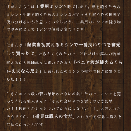
工業用ミシン
すが、こちらは
と呼ばれます。革を縫うための
ミシン・生地を縫うためのミシンなどてっきり縫う物の種類で
使い分けるのかと思っていましたが、工業用のミシンは縫う物
の厚みによってミシンの値段が変わります！！
起業当初買えるミシンで一番良いやつを奮発
仁さんが「
して買ったよ
」と教えてくれたので、どれだけの厚みの物が
ベニヤ板が縫えるくら
縫えるかと興味津々に聞いてみると「
い丈夫なんだよ
」と言われこのミシンの性能の良さに驚きま
した！！！
仁さんは２５歳の若い年齢のときに起業したので、ミシンを売
ってくれる職人さんに「そんな良いやつを買うのはまだ早
い！！技術力がもっとついてからにしなさい！！」と言われた
道具は職人の命だ
そうですが、「
」というのを信念に購入を
諦めなかったんです！