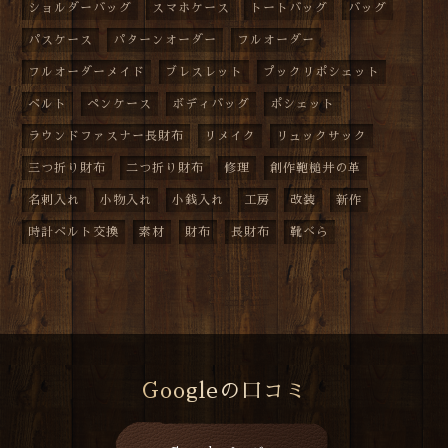
ショルダーバッグ
スマホケース
トートバッグ
バッグ
パスケース
パターンオーダー
フルオーダー
フルオーダーメイド
ブレスレット
プックリポシェット
ベルト
ペンケース
ボディバッグ
ポシェット
ラウンドファスナー長財布
リメイク
リュックサック
三つ折り財布
二つ折り財布
修理
創作鞄槌井の革
名刺入れ
小物入れ
小銭入れ
工房
改装
新作
時計ベルト交換
素材
財布
長財布
靴べら
Googleの口コミ