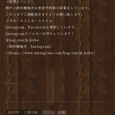
＜営業について＞
神戸の創作鞄槌井は来店予約制の営業をしています。
こちらまでご連絡頂きますようお願い致します。
０９０―９３１３―５５５４
Instagram、Facebookも更新しています。
Instagramのフォローお待ちしています！
＠bag.tsuchi_kobe
＜創作鞄槌井 Instagram＞
→https://www.instagram.com/bag.tsuchi_kobe/
2022年
工房日記
ミシン
工房