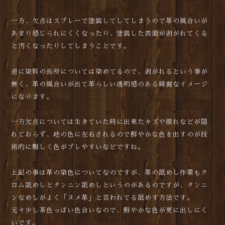
一方、欠点はスプレーで塗装してしてしまうので革の風合いが
あまり感じられにくくなったり、塗装した表面が剥がれてくる
と汚くなったりしてしまうことです。
逆に染料の長所については染めてるので、剥がれるという事が
無く、革の風合いが出て革らしい透明感のある綺麗なイメージ
になります。
一方欠点については生きていた時に出来たキズや擦れなどが隠
れておらず、地の色に左右されるので鮮やかな色を出すのが技
術的に難しく色がブレやすいなどですね。
上記の事は革の染色についてなのですが、革の舐めし作業もク
ロム舐めしとタンニン舐めしというのがあるのですが、タンニ
ンなめしがよく「ヌメ革」と言われてる舐めす方法です。
元々少し茶色っぽい色合いなので、鮮やかな色が更に出しにく
いです。