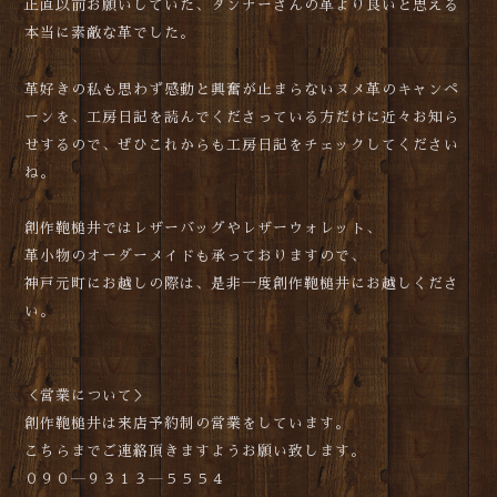
正直以前お願いしていた、タンナーさんの革より良いと思える
本当に素敵な革でした。
革好きの私も思わず感動と興奮が止まらないヌメ革のキャンペ
ーンを、工房日記を読んでくださっている方だけに近々お知ら
せするので、ぜひこれからも工房日記をチェックしてください
ね。
創作鞄槌井ではレザーバッグやレザーウォレット、
革小物のオーダーメイドも承っておりますので、
神戸元町にお越しの際は、是非一度創作鞄槌井にお越しくださ
い。
＜営業について＞
創作鞄槌井は来店予約制の営業をしています。
こちらまでご連絡頂きますようお願い致します。
０９０―９３１３―５５５４