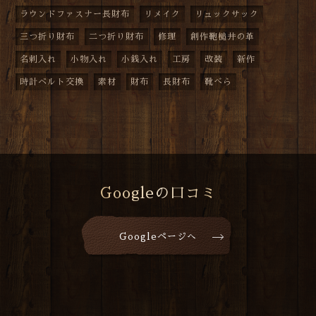
ラウンドファスナー長財布
リメイク
リュックサック
三つ折り財布
二つ折り財布
修理
創作鞄槌井の革
名刺入れ
小物入れ
小銭入れ
工房
改装
新作
時計ベルト交換
素材
財布
長財布
靴べら
Googleの口コミ
Googleページへ