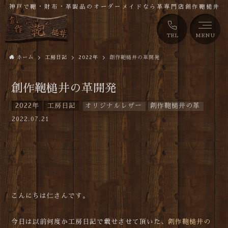
神戸で鞄・財布・革製品のオーダーメイドなら革専門店創作鞄槌井
TEL
MENU
ホーム
工房日記
2022年
創作鞄槌井の革開発
創作鞄槌井の革開発
2022年
工房日記
オリジナルレザー
創作鞄槌井の革
2022.07.21
こんにちは仁さんです。
今日は以前何度か工房日記で載せさせて頂いた、
創作鞄槌井の