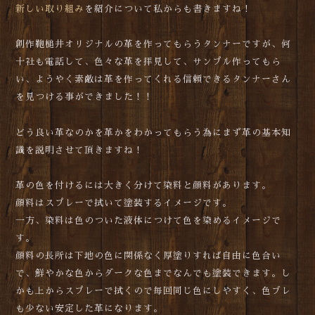
新しい取り組み
を紹介について私からも書きますね！
創作鞄槌井オリジナルの革を作ってもらうタンナーですが、何
十社も電話して、色々な革を拝見して、サンプル作ってもら
い、ようやく素敵は革を作ってくれる信頼できるタンナーさん
を見つける事ができました！！
どう良い革なのかを革かをわかってもらう為にまず革の基本知
識を説明させて頂きますね！
革の色を付けるには大きく分けて染料と顔料があります。
顔料はスプレーで拭いて塗装するイメージです。
一方、染料は色のついた液体につけて色を染めるイメージで
す。
顔料の長所は下地の色に関係なく厚塗りすれば自由に色合い
で、鮮やかな色からダークな色までなんでも塗装できます。し
かも上からスプレーで拭くので毎回同じ色にしやすく、色ブレ
も少ない安定した革になります。