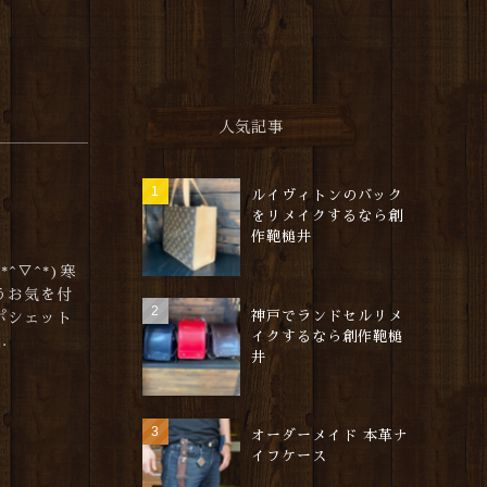
人気記事
ルイヴィトンのバック
をリメイクするなら創
作鞄槌井
^▽^*)寒
うお気を付
神戸でランドセルリメ
ポシェット
イクするなら創作鞄槌
.
井
オーダーメイド 本革ナ
イフケース