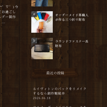
*’▽’)今
てお過ごし
オーダーメイド革職人
ルダー製作
が作る三つ折り財布
..
ラウンドファスナー長
財布
最近の投稿
ルイヴィトンのバックをリメイク
するなら創作鞄槌井
2026.06.18