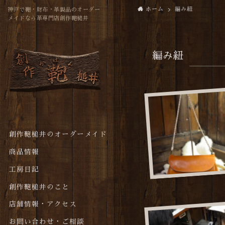
ホーム
編み紐
神戸で鞄・財布・革製品のオーダー
メイドなら革専門店創作鞄槌井
編み紐
創作鞄槌井のオーダーメイド
商品情報
工房日記
創作鞄槌井のこと
店舗情報・アクセス
お問い合わせ・ご相談