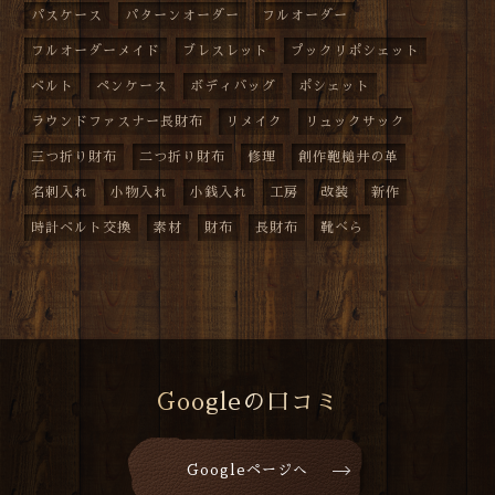
パスケース
パターンオーダー
フルオーダー
フルオーダーメイド
ブレスレット
プックリポシェット
ベルト
ペンケース
ボディバッグ
ポシェット
ラウンドファスナー長財布
リメイク
リュックサック
三つ折り財布
二つ折り財布
修理
創作鞄槌井の革
名刺入れ
小物入れ
小銭入れ
工房
改装
新作
時計ベルト交換
素材
財布
長財布
靴べら
Googleの口コミ
Googleページへ