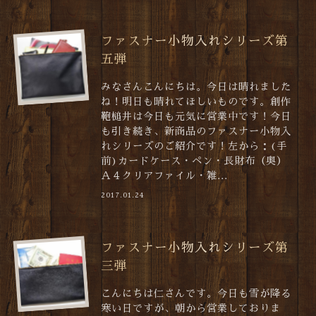
ファスナー小物入れシリーズ第
五弾
みなさんこんにちは。今日は晴れました
ね！明日も晴れてほしいものです。創作
鞄槌井は今日も元気に営業中です！今日
も引き続き、新商品のファスナー小物入
れシリーズのご紹介です！左から：(手
前)カードケース・ペン・長財布（奥）
Ａ４クリアファイル・雑...
2017.01.24
ファスナー小物入れシリーズ第
三弾
こんにちは仁さんです。今日も雪が降る
寒い日ですが、朝から営業しておりま