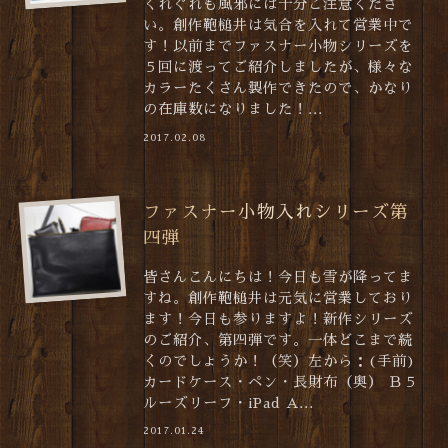
くれぐれも風邪には十分ご注意くださ
い。創作鞄槌井は気合を入れて営業中で
す！以前までファスナー小物シリーズを
５回に渡ってご紹介しましたが、様々な
カラーたくさん製作できたので、かなり
の在庫数になりました！...
2017.02.08
ファスナー小物入れシリーズ第
四弾
皆さんこんにちは！今日も雪が降ってま
すね。創作鞄槌井は元気に営業しており
ます！今日も参りますよ！新作シリーズ
のご紹介、第四弾です。一体どこまで続
くのでしょうか！（笑）左から：(手前)
カードケース・ペン・長財布（奥） Ｂ５
ルーズリーフ・iPad A...
2017.01.24