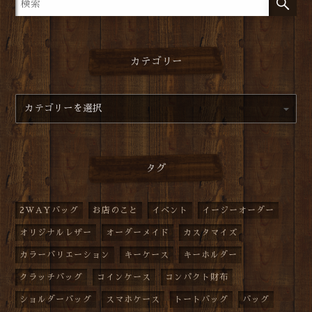
カテゴリー
タグ
2WAYバッグ
お店のこと
イベント
イージーオーダー
オリジナルレザー
オーダーメイド
カスタマイズ
カラーバリエーション
キーケース
キーホルダー
クラッチバッグ
コインケース
コンパクト財布
ショルダーバッグ
スマホケース
トートバッグ
バッグ