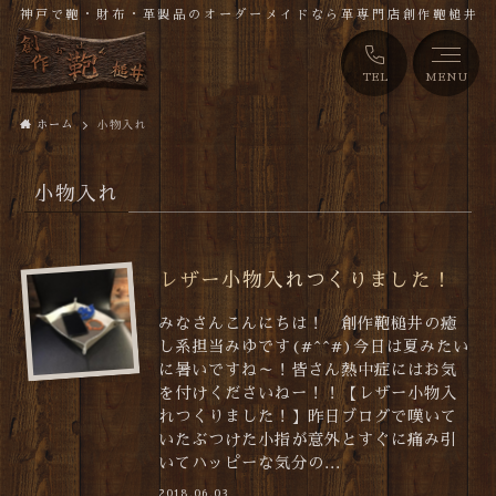
神戸で鞄・財布・革製品のオーダーメイドなら革専門店創作鞄槌井
TEL
MENU
ホーム
小物入れ
小物入れ
レザー小物入れつくりました！
みなさんこんにちは！ 創作鞄槌井の癒
し系担当みゆです(#^^#)今日は夏みたい
に暑いですね～！皆さん熱中症にはお気
を付けくださいねー！！【レザー小物入
れつくりました！】昨日ブログで嘆いて
いたぶつけた小指が意外とすぐに痛み引
いてハッピーな気分の...
2018.06.03