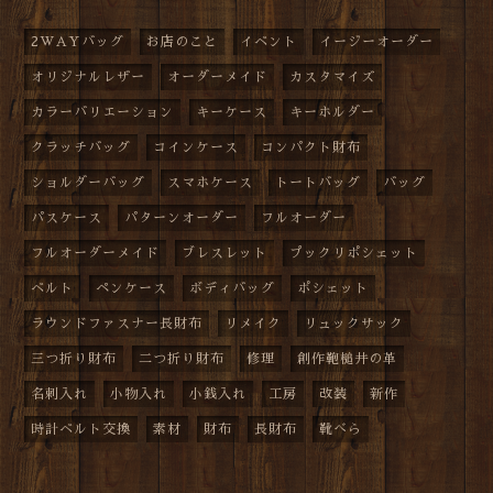
2WAYバッグ
お店のこと
イベント
イージーオーダー
オリジナルレザー
オーダーメイド
カスタマイズ
カラーバリエーション
キーケース
キーホルダー
クラッチバッグ
コインケース
コンパクト財布
ショルダーバッグ
スマホケース
トートバッグ
バッグ
パスケース
パターンオーダー
フルオーダー
フルオーダーメイド
ブレスレット
プックリポシェット
ベルト
ペンケース
ボディバッグ
ポシェット
ラウンドファスナー長財布
リメイク
リュックサック
三つ折り財布
二つ折り財布
修理
創作鞄槌井の革
名刺入れ
小物入れ
小銭入れ
工房
改装
新作
時計ベルト交換
素材
財布
長財布
靴べら