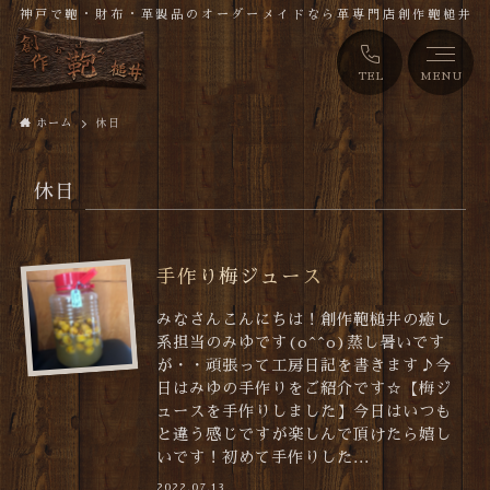
神戸で鞄・財布・革製品のオーダーメイドなら革専門店創作鞄槌井
TEL
MENU
ホーム
休日
休日
手作り梅ジュース
みなさんこんにちは！創作鞄槌井の癒し
系担当のみゆです(o^^o)蒸し暑いです
が・・頑張って工房日記を書きます♪今
日はみゆの手作りをご紹介です☆【梅ジ
ュースを手作りしました】今日はいつも
と違う感じですが楽しんで頂けたら嬉し
いです！初めて手作りした...
2022.07.13