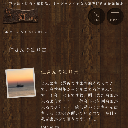
神戸で鞄・財布・革製品のオーダーメイドなら革専門店創作鞄槌井
TEL
MENU
ホーム
仁さんの独り言
仁さんの独り言
仁さんの独り言
こんにちは最近ますます寒くなってき
て、今季初革ジャンを着てる仁さんで
す！！今日は雨ですね。明日また台風が
来るようで＾＾；一体今年は何回台風が
来るのやら・・・癒し系のミユちゃんは
ちょっとお休み頂いているので、今日も
私が書かせて頂きます。と...
2018.09.29