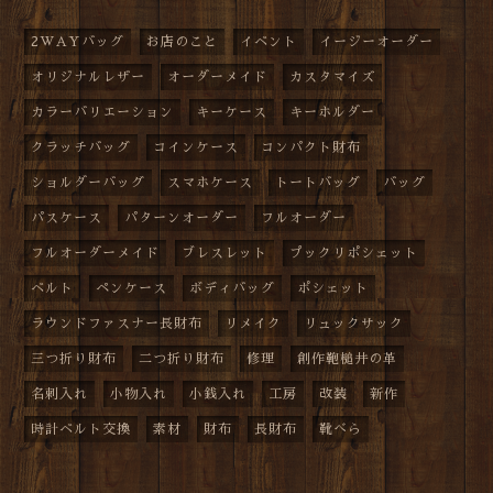
2WAYバッグ
お店のこと
イベント
イージーオーダー
オリジナルレザー
オーダーメイド
カスタマイズ
カラーバリエーション
キーケース
キーホルダー
クラッチバッグ
コインケース
コンパクト財布
ショルダーバッグ
スマホケース
トートバッグ
バッグ
パスケース
パターンオーダー
フルオーダー
フルオーダーメイド
ブレスレット
プックリポシェット
ベルト
ペンケース
ボディバッグ
ポシェット
ラウンドファスナー長財布
リメイク
リュックサック
三つ折り財布
二つ折り財布
修理
創作鞄槌井の革
名刺入れ
小物入れ
小銭入れ
工房
改装
新作
時計ベルト交換
素材
財布
長財布
靴べら