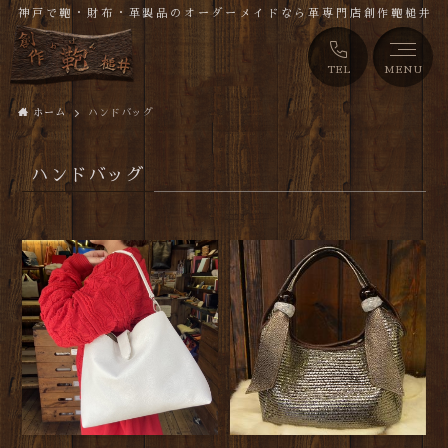
神戸で鞄・財布・革製品のオーダーメイドなら革専門店創作鞄槌井
TEL
MENU
ホーム
ハンドバッグ
ハンドバッグ