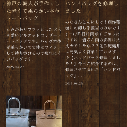
神戸の職人が手作りし
ハンドバッグを修理し
た軽くて柔らかい本革
ました
トートバッグ
みなさんこんにちは！創作鞄
槌井の癒し系担当のみゆです
丸みがありフワッとした大人
(^^)/昨日は雨がすごかった
可愛いシルエットのレザート
ですね！皆さん雨の影響は大
ートバッグです。バッグ本体
丈夫でしたか？？創作鞄槌井
が柔らかいので体にフィット
は元気よく営業しています
して持ち歩けるので疲れにく
♪【ハンドバック修理しまし
いバッグです。
た！】今日ご紹介するのは、
2025.04.27
修理させて頂いた「ハンドバ
ッグ」...
2019.06.28