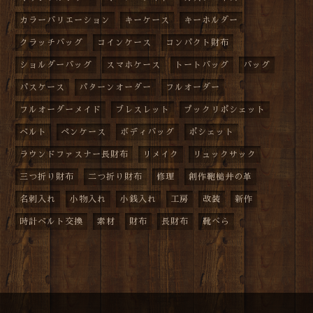
カラーバリエーション
キーケース
キーホルダー
クラッチバッグ
コインケース
コンパクト財布
ショルダーバッグ
スマホケース
トートバッグ
バッグ
パスケース
パターンオーダー
フルオーダー
フルオーダーメイド
ブレスレット
プックリポシェット
ベルト
ペンケース
ボディバッグ
ポシェット
ラウンドファスナー長財布
リメイク
リュックサック
三つ折り財布
二つ折り財布
修理
創作鞄槌井の革
名刺入れ
小物入れ
小銭入れ
工房
改装
新作
時計ベルト交換
素材
財布
長財布
靴べら