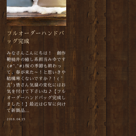
フルオーダーハンドバ
ッグ完成
みなさんこんにちは！ 創作
鞄槌井の癒し系担当みゆです
(#^.^#)桜の季節も終わっ
て、春が来た～！と思いきや
結構寒くないですか？！( ﾟ
Дﾟ)皆さん気温の変化にはお
気を付けて下さいね♪【フル
オーダーハンドバッグ完成し
ました！】最近はＧＷに向け
て新製品...
2018.04.15