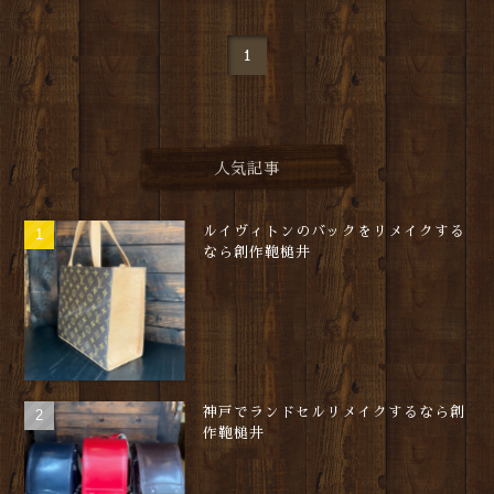
1
人気記事
ルイヴィトンのバックをリメイクする
なら創作鞄槌井
神戸でランドセルリメイクするなら創
作鞄槌井