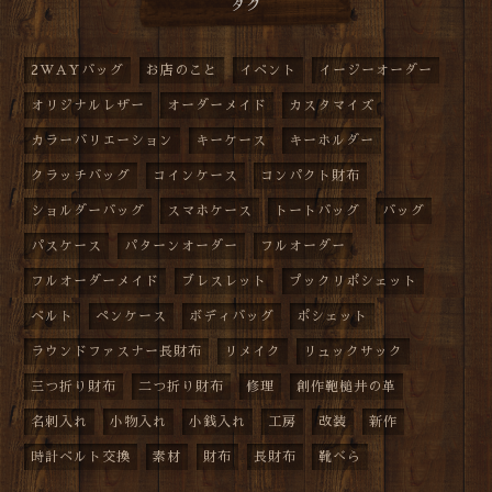
タグ
2WAYバッグ
お店のこと
イベント
イージーオーダー
オリジナルレザー
オーダーメイド
カスタマイズ
カラーバリエーション
キーケース
キーホルダー
クラッチバッグ
コインケース
コンパクト財布
ショルダーバッグ
スマホケース
トートバッグ
バッグ
パスケース
パターンオーダー
フルオーダー
フルオーダーメイド
ブレスレット
プックリポシェット
ベルト
ペンケース
ボディバッグ
ポシェット
ラウンドファスナー長財布
リメイク
リュックサック
三つ折り財布
二つ折り財布
修理
創作鞄槌井の革
名刺入れ
小物入れ
小銭入れ
工房
改装
新作
時計ベルト交換
素材
財布
長財布
靴べら