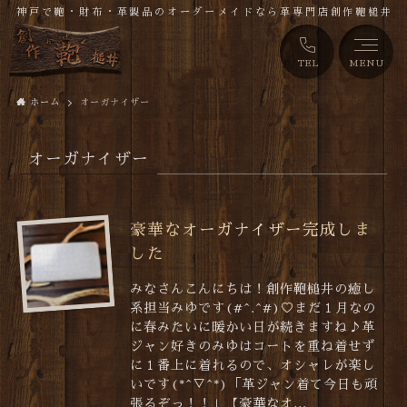
神戸で鞄・財布・革製品のオーダーメイドなら革専門店創作鞄槌井
TEL
MENU
ホーム
オーガナイザー
オーガナイザー
豪華なオーガナイザー完成しま
した
みなさんこんにちは！創作鞄槌井の癒し
系担当みゆです(#^.^#)♡まだ１月なの
に春みたいに暖かい日が続きますね♪革
ジャン好きのみゆはコートを重ね着せず
に１番上に着れるので、オシャレが楽し
いです(*^▽^*)「革ジャン着て今日も頑
張るぞっ！！」【豪華なオ...