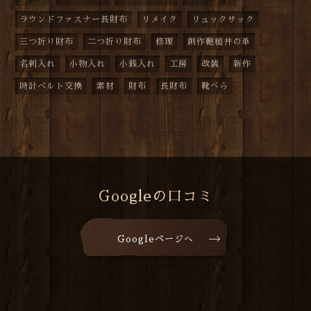
ラウンドファスナー長財布
リメイク
リュックサック
三つ折り財布
二つ折り財布
修理
創作鞄槌井の革
名刺入れ
小物入れ
小銭入れ
工房
改装
新作
時計ベルト交換
素材
財布
長財布
靴べら
Googleの口コミ
Googleページへ