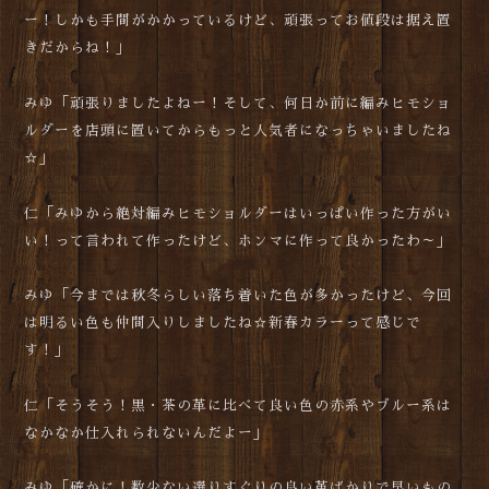
ー！しかも手間がかかっているけど、頑張ってお値段は据え置
きだからね！」
みゆ「頑張りましたよねー！そして、何日か前に編みヒモショ
ルダーを店頭に置いてからもっと人気者になっちゃいましたね
☆」
仁「みゆから絶対編みヒモショルダーはいっぱい作った方がい
い！って言われて作ったけど、ホンマに作って良かったわ～」
みゆ「今までは秋冬らしい落ち着いた色が多かったけど、今回
は明るい色も仲間入りしましたね☆新春カラーって感じで
す！」
仁「そうそう！黒・茶の革に比べて良い色の赤系やブルー系は
なかなか仕入れられないんだよー」
みゆ「確かに！数少ない選りすぐりの良い革ばかりで早いもの