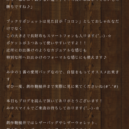
勝ちですね♪」
プックリポシェットは見た目が「コロン」としておしゃれなだ
けでなく
この大きさで長財布もスマートフォンも入ります(^_-)-☆
ポケットが３つあって使いやすいですよ！！
近所にお出掛けのようなカジュアルな感じも
特別な所へお出かけのフォーマルな感じにも使えます♪
みゆの１番の愛用バッグなので、自信をもってオススメ出来ま
す
ぜひ一度、創作鞄槌井まで実際に見に来てくださいね(#^.^#)
本日もブログを読んで頂いてありがとうございます！
みゆスマイルでご来店お待ちしております(^_-)-☆
創作鞄槌井ではレザーバッグやレザーウォレット、