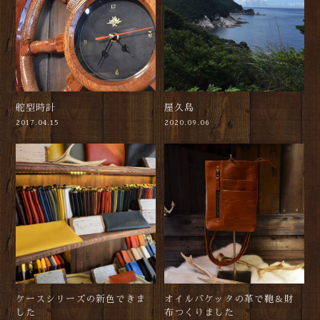
舵型時計
屋久島
2017.04.15
2020.09.06
ケースシリーズの新色できま
オイルバケッタの革で鞄＆財
した
布つくりました