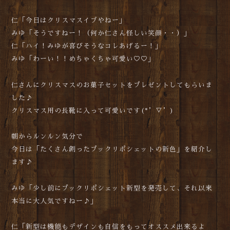
仁「今日はクリスマスイブやねー」
みゆ「そうですねー！（何か仁さん怪しい笑顔・・）」
仁「ハイ！みゆが喜びそうなコレあげるー！」
みゆ「わーい！！めちゃくちゃ可愛い♡♡」
仁さんにクリスマスのお菓子セットをプレゼントしてもらいま
した♪
クリスマス用の長靴に入って可愛いです(*’▽’)
朝からルンルン気分で
今日は「たくさん創ったプックリポシェットの新色」を紹介し
ます♪
みゆ「少し前にプックリポシェット新型を発売して、それ以来
本当に大人気ですねー♪」
仁「新型は機能もデザインも自信をもってオススメ出来るよ