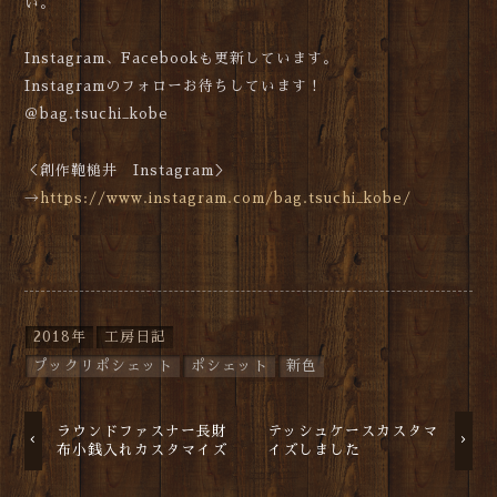
い。
Instagram、Facebookも更新しています。
Instagramのフォローお待ちしています！
＠bag.tsuchi_kobe
＜創作鞄槌井 Instagram＞
→
https://www.instagram.com/bag.tsuchi_kobe/
2018年
工房日記
プックリポシェット
ポシェット
新色
ラウンドファスナー長財
テッシュケースカスタマ
布小銭入れカスタマイズ
イズしました