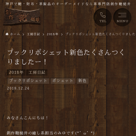
神戸で鞄・財布・革製品のオーダーメイドなら革専門店創作鞄槌井
TEL
MENU
ホーム
工房日記
2018年
プックリポシェット新色たくさんつくりました
プックリポシェット新色たくさんつく
りましたー！
2018年
工房日記
プックリポシェット
ポシェット
新色
2018.12.24
みなさんこんにちは！
創作鞄槌井の癒し系担当のみゆです(*’ω’*)