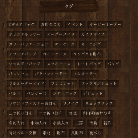
タグ
2WAYバッグ
お店のこと
イベント
イージーオーダー
オリジナルレザー
オーダーメイド
カスタマイズ
カラーバリエーション
キーケース
キーホルダー
クラッチバッグ
コインケース
コンパクト財布
ショルダーバッグ
スマホケース
トートバッグ
バッグ
パスケース
パターンオーダー
フルオーダー
フルオーダーメイド
ブレスレット
プックリポシェット
ベルト
ペンケース
ボディバッグ
ポシェット
ラウンドファスナー長財布
リメイク
リュックサック
三つ折り財布
二つ折り財布
修理
創作鞄槌井の革
名刺入れ
小物入れ
小銭入れ
工房
改装
新作
時計ベルト交換
素材
財布
長財布
靴べら