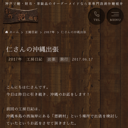
神戸で鞄・財布・革製品のオーダーメイドなら革専門店創作鞄槌井
TEL
MENU
ホーム
工房日記
2017年
仁さんの沖縄出張
仁さんの沖縄出張
2017年
工房日記
出張
旅行
2017.06.17
こんにちは仁さんです。
今日は昨日に引き続き、沖縄のお話をします！
前回の工房日記は、
沖縄本島の西海岸にある「恩納村」という場所で出店を検討し
ていたというお話をさせて頂きました。