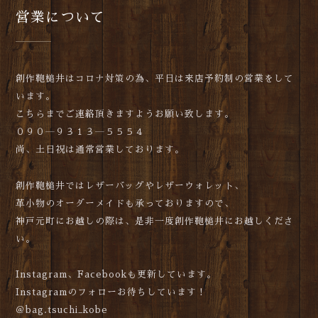
営業について
創作鞄槌井はコロナ対策の為、平日は来店予約制の営業をして
います。
こちらまでご連絡頂きますようお願い致します。
０９０―９３１３―５５５４
尚、土日祝は通常営業しております。
創作鞄槌井ではレザーバッグやレザーウォレット、
革小物のオーダーメイドも承っておりますので、
神戸元町にお越しの際は、是非一度創作鞄槌井にお越しくださ
い。
Instagram、Facebookも更新しています。
Instagramのフォローお待ちしています！
＠bag.tsuchi_kobe