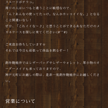
スエードがチラっ。
周りの人はいつもと違うことに敏感なので、
「ん？あんなの使ってたっけ。なんかカッコイイな。」となる
こと間違いなし！
ぜひ、「これイイな～♪」と思うことができるあなただけのメ
ガネケースを探しに来てください(#^^#)
ご来店お待ちしています☆
それでは今日も頑張って商品を創るぞー！
創作鞄槌井ではレザーバッグやレザーウォレット、革小物のオ
ーダーメイドも承っておりますので、
神戸元町にお越しの際は、是非一度創作鞄槌井にお越しくださ
い。
営業について