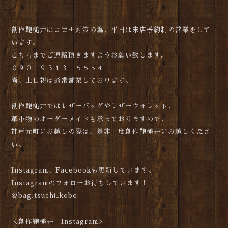
創作鞄槌井はコロナ対策の為、平日は来店予約制の営業をして
います。
こちらまでご連絡頂きますようお願い致します。
０９０―９３１３―５５５４
尚、土日祝は通常営業しております。
創作鞄槌井ではレザーバッグやレザーウォレット、
革小物のオーダーメイドも承っておりますので、
神戸元町にお越しの際は、是非一度創作鞄槌井にお越しくださ
い。
Instagram、Facebookも更新しています。
Instagramのフォローお待ちしています！
＠bag.tsuchi_kobe
＜創作鞄槌井 Instagram＞