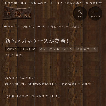
神戸で鞄・財布・革製品のオーダーメイドなら革専門店創作鞄槌井
TEL
MENU
ホーム
工房日記
2017年
新色メガネケースが登場！
新色メガネケースが登場！
2017年
工房日記
カラーバリエーション
メガネケース
2017.10.21
みなさんこんにちは。
雨にも負けず、創作鞄槌井は今日も元気に営業しています！
【新色メガネケースが増えました！】