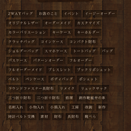
2WAYバッグ
お店のこと
イベント
イージーオーダー
オリジナルレザー
オーダーメイド
カスタマイズ
カラーバリエーション
キーケース
キーホルダー
クラッチバッグ
コインケース
コンパクト財布
ショルダーバッグ
スマホケース
トートバッグ
バッグ
パスケース
パターンオーダー
フルオーダー
フルオーダーメイド
ブレスレット
プックリポシェット
ベルト
ペンケース
ボディバッグ
ポシェット
ラウンドファスナー長財布
リメイク
リュックサック
三つ折り財布
二つ折り財布
修理
創作鞄槌井の革
名刺入れ
小物入れ
小銭入れ
工房
改装
新作
時計ベルト交換
素材
財布
長財布
靴べら