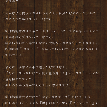
ですか?!
そんなよく使うメガネだからこそ、自分だけのオリジナルケー
スに入れてあげましょう!(^^)!
創作鞄槌井のメガネケースは、ハードケースよりもバッグの中
でかさばらずコンパクトながら、
程よい革のコシ感であなたの大切なメガネを守ってくれます。
内側には ”スエード” を貼っているので、レンズにも優しく
安心です☆
さらに、店頭には革が違うだけではなく、
「あれ、同じ革だけど内側の色が違う！」と、スエードとの配
色も様々ですので、
楽しみながら選んでもらえると思います♪
創作鞄槌井で見つけた”Myメガネケース”を取り出して、
明日からは、シックな『黒』の革に、中の『ワインレッド』の