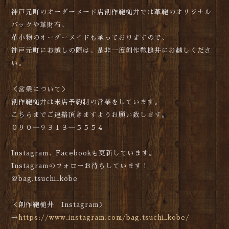
神戸元町のオーダーメード店創作鞄槌井では革鞄のオリジナル
バックや革財布、
革小物のオーダーメイドも承っておりますので、
神戸元町にお越しの際は、是非一度創作鞄槌井にお越しくださ
い。
＜営業について＞
創作鞄槌井は来店予約制の営業をしています。
こちらまでご連絡頂きますようお願い致します。
０９０―９３１３―５５５４
Instagram、Facebookも更新しています。
Instagramのフォローお待ちしています！
＠bag.tsuchi_kobe
＜創作鞄槌井 Instagram＞
→
https://www.instagram.com/bag.tsuchi_kobe/