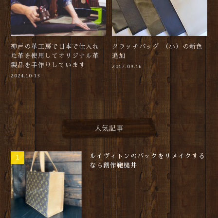
神戸の革工房で日本で仕入れ
クラッチバッグ （小）の新色
た革を使用してオリジナル革
追加
製品を手作りしています
2017.09.16
2024.10.13
人気記事
ルイヴィトンのバックをリメイクする
なら創作鞄槌井