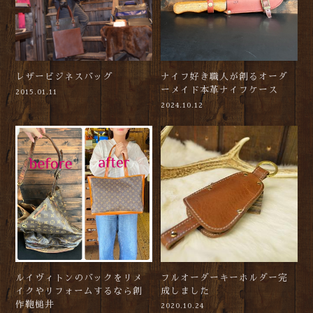
レザービジネスバッグ
ナイフ好き職人が創るオーダ
ーメイド本革ナイフケース
2015.01.11
2024.10.12
ルイヴィトンのバックをリメ
フルオーダーキーホルダー完
イクやリフォームするなら創
成しました
作鞄槌井
2020.10.24