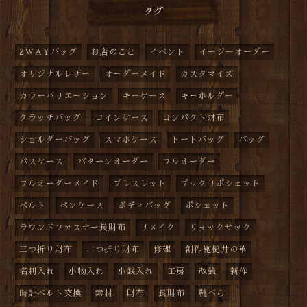
タグ
2WAYバッグ
お店のこと
イベント
イージーオーダー
オリジナルレザー
オーダーメイド
カスタマイズ
カラーバリエーション
キーケース
キーホルダー
クラッチバッグ
コインケース
コンパクト財布
ショルダーバッグ
スマホケース
トートバッグ
バッグ
パスケース
パターンオーダー
フルオーダー
フルオーダーメイド
ブレスレット
プックリポシェット
ベルト
ペンケース
ボディバッグ
ポシェット
ラウンドファスナー長財布
リメイク
リュックサック
三つ折り財布
二つ折り財布
修理
創作鞄槌井の革
名刺入れ
小物入れ
小銭入れ
工房
改装
新作
時計ベルト交換
素材
財布
長財布
靴べら