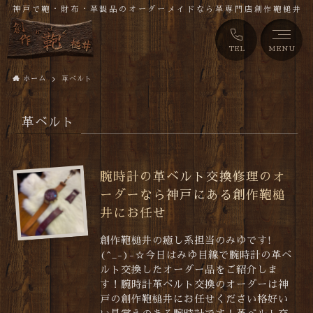
神戸で鞄・財布・革製品のオーダーメイドなら革専門店創作鞄槌井
TEL
MENU
ホーム
革ベルト
革ベルト
腕時計の革ベルト交換修理のオ
ーダーなら神戸にある創作鞄槌
井にお任せ
創作鞄槌井の癒し系担当のみゆです!
(^_-)-☆今日はみゆ目線で腕時計の革ベ
ルト交換したオーダー品をご紹介しま
す！腕時計革ベルト交換のオーダーは神
戸の創作鞄槌井にお任せください格好い