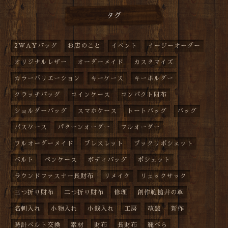
タグ
2WAYバッグ
お店のこと
イベント
イージーオーダー
オリジナルレザー
オーダーメイド
カスタマイズ
カラーバリエーション
キーケース
キーホルダー
クラッチバッグ
コインケース
コンパクト財布
ショルダーバッグ
スマホケース
トートバッグ
バッグ
パスケース
パターンオーダー
フルオーダー
フルオーダーメイド
ブレスレット
プックリポシェット
ベルト
ペンケース
ボディバッグ
ポシェット
ラウンドファスナー長財布
リメイク
リュックサック
三つ折り財布
二つ折り財布
修理
創作鞄槌井の革
名刺入れ
小物入れ
小銭入れ
工房
改装
新作
時計ベルト交換
素材
財布
長財布
靴べら