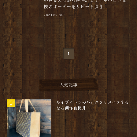
い見覚えのある腕時計です！革ベルト交
換のオーダーをリピート頂き...
2023.05.06
1
人気記事
ルイヴィトンのバックをリメイクする
なら創作鞄槌井