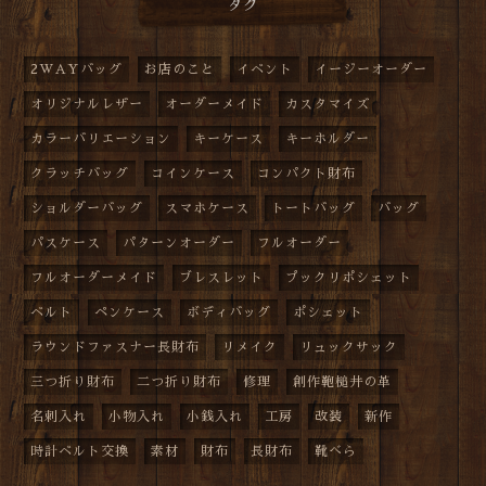
タグ
2WAYバッグ
お店のこと
イベント
イージーオーダー
オリジナルレザー
オーダーメイド
カスタマイズ
カラーバリエーション
キーケース
キーホルダー
クラッチバッグ
コインケース
コンパクト財布
ショルダーバッグ
スマホケース
トートバッグ
バッグ
パスケース
パターンオーダー
フルオーダー
フルオーダーメイド
ブレスレット
プックリポシェット
ベルト
ペンケース
ボディバッグ
ポシェット
ラウンドファスナー長財布
リメイク
リュックサック
三つ折り財布
二つ折り財布
修理
創作鞄槌井の革
名刺入れ
小物入れ
小銭入れ
工房
改装
新作
時計ベルト交換
素材
財布
長財布
靴べら