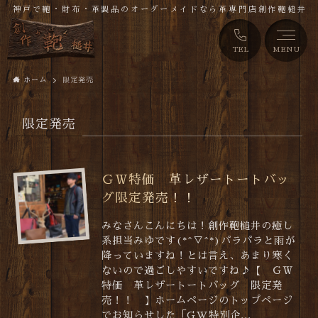
神戸で鞄・財布・革製品のオーダーメイドなら革専門店創作鞄槌井
TEL
MENU
ホーム
限定発売
限定発売
ＧＷ特価 革レザートートバッ
グ限定発売！！
みなさんこんにちは！創作鞄槌井の癒し
系担当みゆです(*^▽^*)パラパラと雨が
降っていますね！とは言え、あまり寒く
ないので過ごしやすいですね♪【 ＧＷ
特価 革レザートートバッグ 限定発
売！！ 】ホームページのトップページ
でお知らせした「GW特別企...