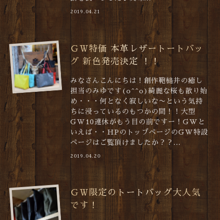
2019.04.21
ＧＷ特価 本革レザートートバッ
グ 新色発売決定 ！！
みなさんこんにちは！創作鞄槌井の癒し
担当のみゆです(o^^o)綺麗な桜も散り始
め・・・何となく寂しいな〜という気持
ちに浸っているのもつかの間！！大型
GW10連休がもう目の前ですー！GWと
いえば・・HPのトップページのGW特設
ページはご覧頂けましたか？？...
2019.04.20
ＧＷ限定のトートバッグ大人気
です！