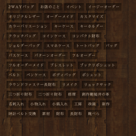
2WAYバッグ
お店のこと
イベント
イージーオーダー
オリジナルレザー
オーダーメイド
カスタマイズ
カラーバリエーション
キーケース
キーホルダー
クラッチバッグ
コインケース
コンパクト財布
ショルダーバッグ
スマホケース
トートバッグ
バッグ
パスケース
パターンオーダー
フルオーダー
フルオーダーメイド
ブレスレット
プックリポシェット
ベルト
ペンケース
ボディバッグ
ポシェット
ラウンドファスナー長財布
リメイク
リュックサック
三つ折り財布
二つ折り財布
修理
創作鞄槌井の革
名刺入れ
小物入れ
小銭入れ
工房
改装
新作
時計ベルト交換
素材
財布
長財布
靴べら