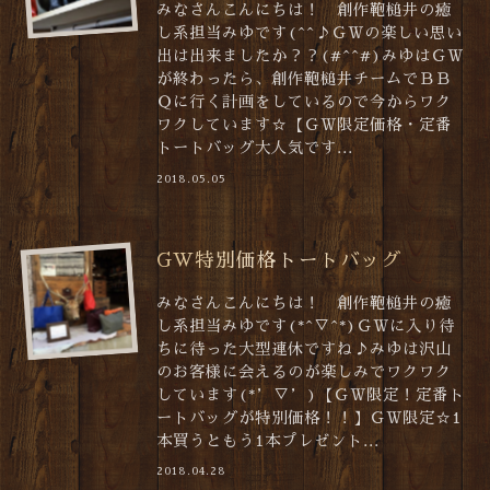
みなさんこんにちは！ 創作鞄槌井の癒
し系担当みゆです(^^♪ＧＷの楽しい思い
出は出来ましたか？？(#^^#)みゆはＧＷ
が終わったら、創作鞄槌井チームでＢＢ
Ｑに行く計画をしているので今からワク
ワクしています☆【ＧＷ限定価格・定番
トートバッグ大人気です...
2018.05.05
GW特別価格トートバッグ
みなさんこんにちは！ 創作鞄槌井の癒
し系担当みゆです(*^▽^*)ＧＷに入り待
ちに待った大型連休ですね♪みゆは沢山
のお客様に会えるのが楽しみでワクワク
しています(*’▽’)【ＧＷ限定！定番ト
ートバッグが特別価格！！】ＧＷ限定☆1
本買うともう1本プレゼント...
2018.04.28