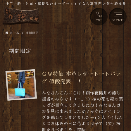
神戸で鞄・財布・革製品のオーダーメイドなら革専門店創作鞄槌井
TEL
MENU
ホーム
期間限定
期間限定
ＧＷ特価 本革レザートートバッ
グ 値段発表！！
みなさんこんにちは！創作鞄槌井の癒し
担当のみゆです（＾_＾）桜の花も緑の葉
っぱが目立ってきましたね！みなさんは
お花見は出来ましたか？みゆはタイミン
グを逃してしまいましたー(＞人＜;)代わ
りにお休みの日に花より団子で（笑）桜
餅を食べました♩美味...