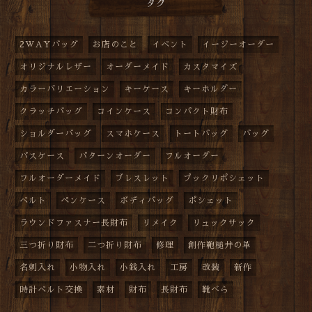
タグ
2WAYバッグ
お店のこと
イベント
イージーオーダー
オリジナルレザー
オーダーメイド
カスタマイズ
カラーバリエーション
キーケース
キーホルダー
クラッチバッグ
コインケース
コンパクト財布
ショルダーバッグ
スマホケース
トートバッグ
バッグ
パスケース
パターンオーダー
フルオーダー
フルオーダーメイド
ブレスレット
プックリポシェット
ベルト
ペンケース
ボディバッグ
ポシェット
ラウンドファスナー長財布
リメイク
リュックサック
三つ折り財布
二つ折り財布
修理
創作鞄槌井の革
名刺入れ
小物入れ
小銭入れ
工房
改装
新作
時計ベルト交換
素材
財布
長財布
靴べら