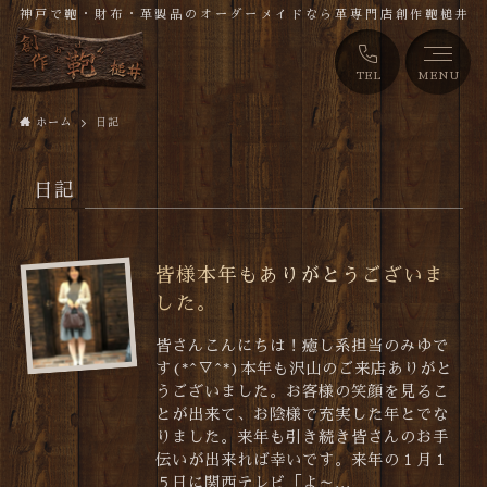
神戸で鞄・財布・革製品のオーダーメイドなら革専門店創作鞄槌井
TEL
MENU
ホーム
日記
日記
皆様本年もありがとうございま
した。
皆さんこんにちは！癒し系担当のみゆで
す(*^▽^*)本年も沢山のご来店ありがと
うございました。お客様の笑顔を見るこ
とが出来て、お陰様で充実した年とでな
りました。来年も引き続き皆さんのお手
伝いが出来れば幸いです。来年の１月１
５日に関西テレビ「よ～...