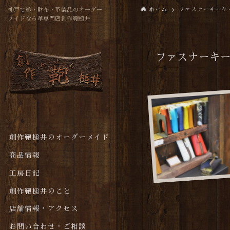
ホーム
ファスナーキーケ
神戸で鞄・財布・革製品のオーダー
メイドなら革専門店創作鞄槌井
ファスナーキ
創作鞄槌井のオーダーメイド
商品情報
工房日記
創作鞄槌井のこと
店舗情報・アクセス
お問い合わせ・ご相談