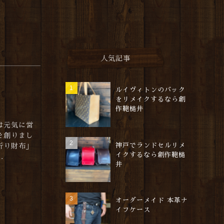
人気記事
ルイヴィトンのバック
をリメイクするなら創
作鞄槌井
は元気に営
を創りまし
神戸でランドセルリメ
折り財布」
イクするなら創作鞄槌
.
井
オーダーメイド 本革ナ
イフケース